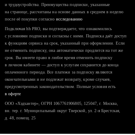
тратите много времени на поиск и вручную поднимаете
и трудоустройства. Преимущества подписки, указанные
резюме
на странице, рассчитаны на основе данных в среднем в неделю
после её покупки согласно
хотите сравнить себя с конкурентами и оценить шансы
исследованию
Подключая hh PRO, вы подтверждаете, что ознакомились
с условиями подписки и согласны с ними. Подписка даёт доступ
к функциям сервиса на срок, указанный при оформлении. Если
не отменить подписку, она автоматически продлится на тот же
срок. Вы имеете право в любое время отменить подписку
в личном кабинете — доступ к услугам сохранится до конца
оплаченного периода. Все платежи за подписку являются
окончательными и не подлежат возврату, кроме случаев,
предусмотренных законодательством. Полные условия есть
в оферте
ООО «Хэдхантер», ОГРН 1067761906805, 125047, г. Москва,
вн. тер. г. Муниципальный округ Тверской, ул. 2-я Брестская,
д. 48, помещ. 25