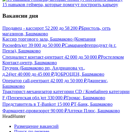
15 навыков геймера, которые помогут построить карьеру
Вакансии дня
Продавец - кассир
от
52 200
до
58 200
₽
Бристоль, сеть
магазинов, Башмаково
Кассир торгового зала, Башмаково (Компания
Роснефть)
от
39 000
до
50 000
₽
Самаранефтепродукт (в г.
Пенза), Башмаково
Специалист контакт-центра
от
42 000
до
50 000
₽
Ростелеком
Контакт-центр, Башмаково
Грузчик (Башмаково рп, Андрианова ул.,
д.24)
от
40 000
до
45 000
₽
ДОБРОЦЕН, Башмаково
Оператор call-центра
от
42 000
до
50 000
₽
Джинезис,
Башмаково
Тракторист-механизатор категории CD / Комбайнер категории
F (Пензенская обл.)
от
330 000
₽
Громас, Башмаково
Представитель в Т-Bank
от
15 000
₽
Т-Банк, Башмаково
Фармацевт-провизор
от
90 000
₽
Аптеки Плюс, Башмаково
HeadHunter
Размещение вакансий
Поиск по резюме