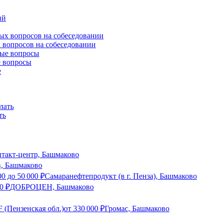
 вопросов на собеседовании
е вопросы
ть
нтакт-центр, Башмаково
в, Башмаково
00
до
50 000
₽
Самаранефтепродукт (в г. Пенза), Башмаково
0
₽
ДОБРОЦЕН, Башмаково
 (Пензенская обл.)
от
330 000
₽
Громас, Башмаково