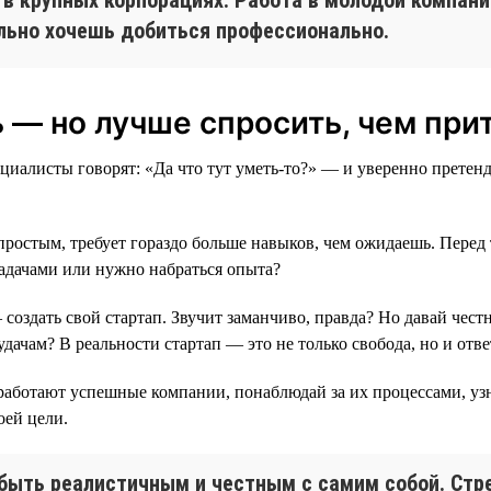
ельно хочешь добиться профессионально.
ь — но лучше спросить, чем при
ециалисты говорят: «Да что тут уметь-то?» — и уверенно прете
простым, требует гораздо больше навыков, чем ожидаешь. Перед 
задачами или нужно набраться опыта?
оздать свой стартап. Звучит заманчиво, правда? Но давай честно
дачам? В реальности стартап — это не только свобода, но и отв
к работают успешные компании, понаблюдай за их процессами, у
оей цели.
быть реалистичным и честным с самим собой. Стре