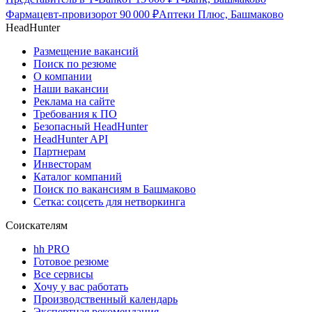
Фармацевт-провизор
от
90 000
₽
Аптеки Плюс, Башмаково
HeadHunter
Размещение вакансий
Поиск по резюме
О компании
Наши вакансии
Реклама на сайте
Требования к ПО
Безопасный HeadHunter
HeadHunter API
Партнерам
Инвесторам
Каталог компаний
Поиск по вакансиям в Башмаково
Сетка: соцсеть для нетворкинга
Соискателям
hh PRO
Готовое резюме
Все сервисы
Хочу у вас работать
Производственный календарь
Экспертная рекомендация