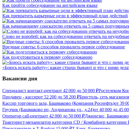
Как пройти собеседование на английском языке
Как превратить карьерные цели в эффективный план действий
Как начинающему соискателю отвечать на 5 самых популярных
Слово не воробей: как на собеседовании отвечать на неудобны
Вредные советы: 6 способов провалить первое собеседование
Как подготовиться к первому собеседованию
«Боюсь искать работу»: какие страхи бывают и что с ними дела
Вакансии дня
Специалист контакт-центра
от
42 000
до
50 000
₽
Ростелеком Ко
Продавец - кассир
от
52 200
до
58 200
₽
Бристоль, сеть магазино
Кассир торгового зала, Башмаково (Компания Роснефть)
от
39 0
Грузчик (Башмаково рп, Андрианова ул., д.24)
от
40 000
до
45 00
Оператор call-центра
от
42 000
до
50 000
₽
Джинезис, Башмаково
Тракторист-механизатор категории CD / Комбайнер категории F
Представитель в Т-Bank
от
15 000
₽
Т-Банк, Башмаково