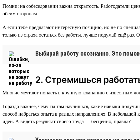
Помни: на собеседовании важна открытость. Работодатели ценя
обеим сторонам.
А если тебе предлагают интересную позицию, но не по специа
только из страха остаться без работы, лучше подумай ещё раз. 
Выбирай работу осознанно. Это помож
2. Стремишься работат
Многие мечтают попасть в крупную компанию с известным лог
Гораздо важнее, чему ты там научишься, какие навыки получиш
способ набраться опыта в разных направлениях. В небольшой ко
идеи. А видеть результат своего труда — бесценно, правда?
Успешная карьера строится не только