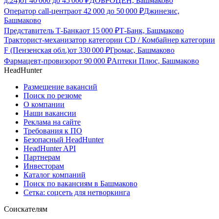
д.24)
от
40 000
до
45 000
₽
ДОБРОЦЕН, Башмаково
Оператор call-центра
от
42 000
до
50 000
₽
Джинезис,
Башмаково
Представитель Т-Банка
от
15 000
₽
Т-Банк, Башмаково
Тракторист-механизатор категории CD / Комбайнер категории
F (Пензенская обл.)
от
330 000
₽
Громас, Башмаково
Фармацевт-провизор
от
90 000
₽
Аптеки Плюс, Башмаково
HeadHunter
Размещение вакансий
Поиск по резюме
О компании
Наши вакансии
Реклама на сайте
Требования к ПО
Безопасный HeadHunter
HeadHunter API
Партнерам
Инвесторам
Каталог компаний
Поиск по вакансиям в Башмаково
Сетка: соцсеть для нетворкинга
Соискателям