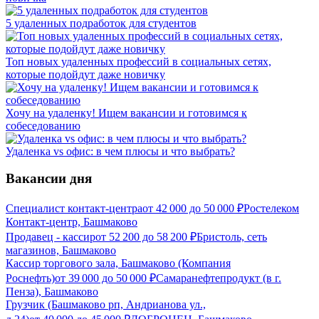
5 удаленных подработок для студентов
Топ новых удаленных профессий в социальных сетях,
которые подойдут даже новичку
Хочу на удаленку! Ищем вакансии и готовимся к
собеседованию
Удаленка vs офис: в чем плюсы и что выбрать?
Вакансии дня
Специалист контакт-центра
от
42 000
до
50 000
₽
Ростелеком
Контакт-центр, Башмаково
Продавец - кассир
от
52 200
до
58 200
₽
Бристоль, сеть
магазинов, Башмаково
Кассир торгового зала, Башмаково (Компания
Роснефть)
от
39 000
до
50 000
₽
Самаранефтепродукт (в г.
Пенза), Башмаково
Грузчик (Башмаково рп, Андрианова ул.,