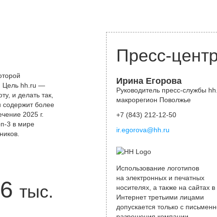
Пресс-цент
оторой
Ирина Егорова
 Цель hh.ru —
Руководитель пресс-службы hh.
у, и делать так,
макрорегион Поволжье
и содержит более
чение 2025 г.
+7 (843) 212-12-50
оп-3 в мире
ir.egorova@hh.ru
ников.
Использование логотипов
на электронных и печатных
6
тыс.
носителях, а также на сайтах в
Интернет третьими лицами
допускается только с письменн
разрешения компании.