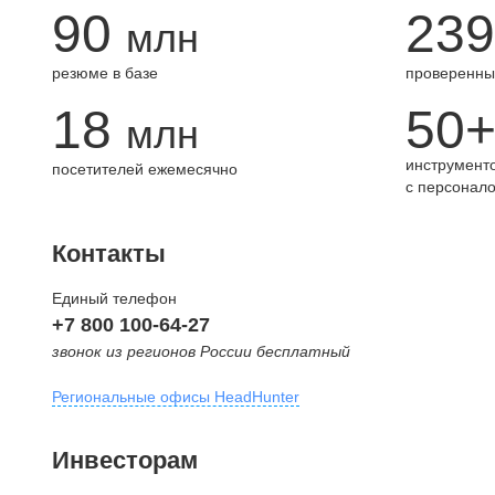
90
239
млн
резюме в базе
проверенны
18
50
млн
инструменто
посетителей ежемесячно
с персонал
Контакты
Единый телефон
+7 800 100-64-27
звонок из регионов России бесплатный
Региональные офисы HeadHunter
Москва
Инвесторам
внутригородская территория