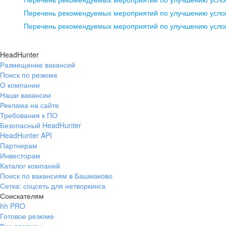
pr@ural.hh.ru
Перечень рекомендуемых мероприятий по улучшению услов
Перечень рекомендуемых мероприятий по улучшению усло
Новосибирск
ул. Большевистская, д. 35,
HeadHunter
помещение 21
Размещение вакансий
Поиск по резюме
+7 383 207-94-64
О компании
pr@nsk.hh.ru
Наши вакансии
Реклама на сайте
Требования к ПО
Безопасный HeadHunter
HeadHunter API
Партнерам
Инвесторам
Каталог компаний
Поиск по вакансиям в Башмаково
Сетка: соцсеть для нетворкинга
Соискателям
hh PRO
Готовое резюме