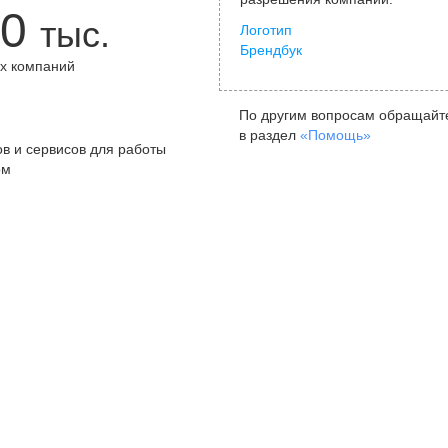
0
тыс.
Логотип
Брендбук
х компаний
+
По другим вопросам обращайт
в раздел
«Помощь»
в и сервисов для работы
ом
Санкт-Петербург
Я
ул. Жуковского, д. 19, особняк
ул