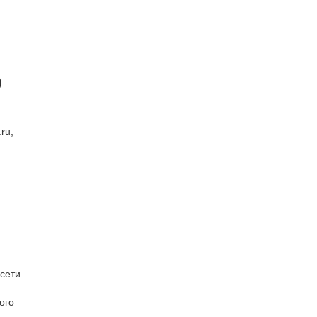
р
ru,
 сети
ого