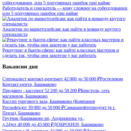
Работодатель и соискатель — кому сложнее на собеседовании,
или 5 популярных ошибок при найме
Аналитик по маркетплейсам: как найти в команду крутого
специалиста
Рекрутинг в бьюти-сфере: как найти классных мастеров и
сделать так, чтобы они захотели у вас работать
Вакансии дня
Специалист контакт-центра
от
42 000
до
50 000
₽
Ростелеком
Контакт-центр, Башмаково
Продавец - кассир
от
52 200
до
58 200
₽
Бристоль, сеть
магазинов, Башмаково
Кассир торгового зала, Башмаково (Компания
Роснефть)
от
39 000
до
50 000
₽
Самаранефтепродукт (в г.
Пенза), Башмаково
Грузчик (Башмаково рп, Андрианова ул.,
д.24)
от
40 000
до
45 000
₽
ДОБРОЦЕН, Башмаково
Оператор call-центра
от
42 000
до
50 000
₽
Джинезис,