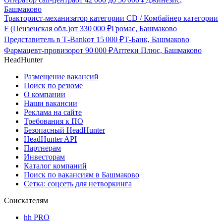
Башмаково
Тракторист-механизатор категории CD / Комбайнер категории
F (Пензенская обл.)
от
330 000
₽
Громас, Башмаково
Представитель в Т-Bank
от
15 000
₽
Т-Банк, Башмаково
Фармацевт-провизор
от
90 000
₽
Аптеки Плюс, Башмаково
HeadHunter
Размещение вакансий
Поиск по резюме
О компании
Наши вакансии
Реклама на сайте
Требования к ПО
Безопасный HeadHunter
HeadHunter API
Партнерам
Инвесторам
Каталог компаний
Поиск по вакансиям в Башмаково
Сетка: соцсеть для нетворкинга
Соискателям
hh PRO