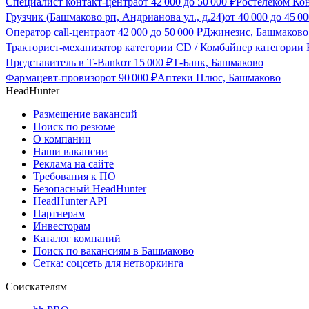
Специалист контакт-центра
от
42 000
до
50 000
₽
Ростелеком Ко
Грузчик (Башмаково рп, Андрианова ул., д.24)
от
40 000
до
45 00
Оператор call-центра
от
42 000
до
50 000
₽
Джинезис, Башмаково
Тракторист-механизатор категории CD / Комбайнер категории F
Представитель в Т-Bank
от
15 000
₽
Т-Банк, Башмаково
Фармацевт-провизор
от
90 000
₽
Аптеки Плюс, Башмаково
HeadHunter
Размещение вакансий
Поиск по резюме
О компании
Наши вакансии
Реклама на сайте
Требования к ПО
Безопасный HeadHunter
HeadHunter API
Партнерам
Инвесторам
Каталог компаний
Поиск по вакансиям в Башмаково
Сетка: соцсеть для нетворкинга
Соискателям