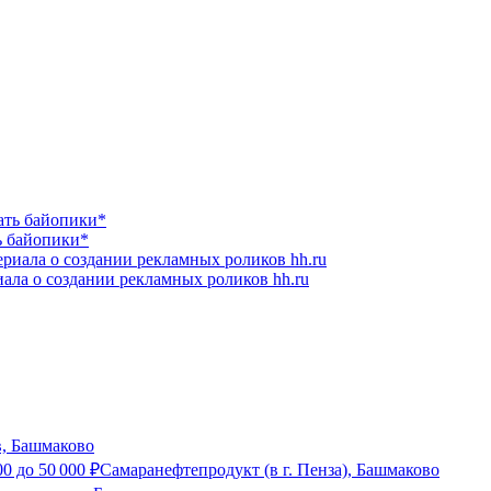
ь байопики*
ала о создании рекламных роликов hh.ru
в, Башмаково
00
до
50 000
₽
Самаранефтепродукт (в г. Пенза), Башмаково