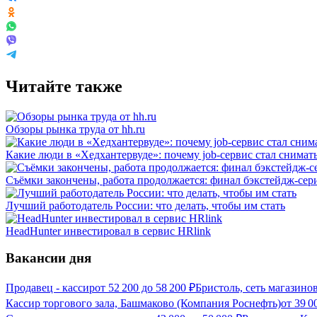
Читайте также
Обзоры рынка труда от hh.ru
Какие люди в «Хедхантервуде»: почему job-сервис стал снимат
Съёмки закончены, работа продолжается: финал бэкстейдж-сери
Лучший работодатель России: что делать, чтобы им стать
HeadHunter инвестировал в сервис HRlink
Вакансии дня
Продавец - кассир
от
52 200
до
58 200
₽
Бристоль, сеть магазино
Кассир торгового зала, Башмаково (Компания Роснефть)
от
39 0