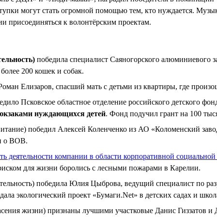
ступки могут стать огромной помощью тем, кто нуждается. Муз
ии присоединяться к волонтёрским проектам.
тельность)
победила специалист Саяногорского алюминиевого за
более 200 кошек и собак.
Роман Елизаров, спасший мать с детьми из квартиры, где произош
дило Псковское областное отделение российского детского фон
юкзаками нуждающихся детей
. Фонд подучил грант на 100 тыс
питание) победил Алексей Коленченко из АО «Коломенский заво
и о ВОВ.
ть деятельности компании в области корпоративной социальной
иском для жизни боролись с лесными пожарами в Карелии.
ятельность) победила Юлия Цыброва, ведущий специалист по раз
ла экологический проект «Бумаги.Net» в детских садах и школ
асения жизни) признаны лучшими участковые Данис Гиззатов и