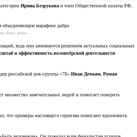
категории
Ирина Безрукова
и член Общественной палаты РФ,
ции «Вирус добра»
изаций, ведь они занимаются решением актуальных социальных
сштаб и эффективность волонтёрской деятельности
идер российской рок-группы «7Б»
Иван Демьян
,
Роман
ет множество замечательных людей и помогает поверить
зал, что примеры настоящего героизма помогают вдохновить
«Быть человеком». Он пожелал всем финалистам успехов