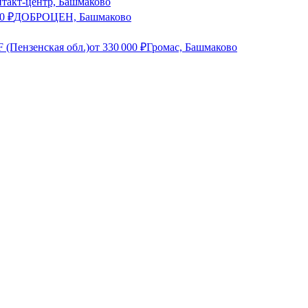
нтакт-центр, Башмаково
0
₽
ДОБРОЦЕН, Башмаково
 (Пензенская обл.)
от
330 000
₽
Громас, Башмаково