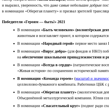
и выразил, уверенность, что даже самые небольшие добрые по
в номинации «Оберегая планету» и призвал зрителей трансляц
Победители «Героям — быть!» 2021
В номинации
«Быть человеком» (волонтёрская дея
животным и возглавляет приют, в котором содержатся 
В номинации
«Народный герой»
первое место занял 
В номинации
«Вирус добра»
(для фондов и НКО) побе
на
обеспечение школьными принадлежностями и р
В номинации
«Всегда в сердце»
(патриотическое вос
«Живая история» по сохранению исторической памят
В номинации «Команда героев»
(
масштаб и значимос
целлюлозно-бумажного комбината. Работники ЦБК с р
В номинации
«Оберегая планету»
(экологическая де
Объединённой металлургической компании. Юлия созда
В номинации
«Спасательный круг»
(подвиг ради сп