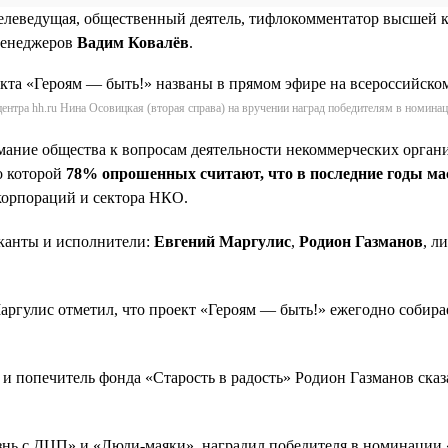
телеведущая, общественный деятель, тифлокомментатор высшей 
менеджеров
Вадим Ковалёв
.
ентра hh.ru Нина Осовицкая (вторая справа) на вручении наград победителям в номина
имание общества к вопросам деятельности некоммерческих орган
о которой
78% опрошенных считают, что в последние годы ма
 корпораций и сектора НКО.
канты и исполнители:
Евгений Маргулис
,
Родион Газманов
, л
ргулис отметил, что проект «Героям — быть!» ежегодно собира
и попечитель фонда «Старость в радость» Родион Газманов ска
знь с ДЦП» и «Люди-маяки», наградил победителя в номинации 