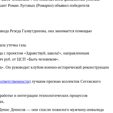
ыкант Роман Луговых (Ромарио) объявил победителя
вода Резеда Галяутдинова, она занимается помощью
ла утечка газа.
да с проектом «Здравствуй, школа!», направленным
яч руб. от ЦСП «Быть человеком».
д». Он руководит клубом военно-исторической реконструкции
 ответственности
) лучшим признан коллектив Сегежского
работке и интеграции технологических процессов
ах.
 Денис Денисов — они спасли пожилого мужчину-инвалида