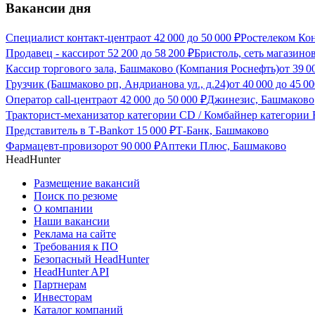
Вакансии дня
Специалист контакт-центра
от
42 000
до
50 000
₽
Ростелеком Ко
Продавец - кассир
от
52 200
до
58 200
₽
Бристоль, сеть магазино
Кассир торгового зала, Башмаково (Компания Роснефть)
от
39 0
Грузчик (Башмаково рп, Андрианова ул., д.24)
от
40 000
до
45 00
Оператор call-центра
от
42 000
до
50 000
₽
Джинезис, Башмаково
Тракторист-механизатор категории CD / Комбайнер категории F
Представитель в Т-Bank
от
15 000
₽
Т-Банк, Башмаково
Фармацевт-провизор
от
90 000
₽
Аптеки Плюс, Башмаково
HeadHunter
Размещение вакансий
Поиск по резюме
О компании
Наши вакансии
Реклама на сайте
Требования к ПО
Безопасный HeadHunter
HeadHunter API
Партнерам
Инвесторам
Каталог компаний