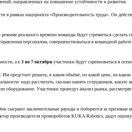
шений, направленных на повышение устойчивости и развития.
и в рамках нацпроекта «Производительность труда». Он действ
 в режиме реального времени команды будут стремиться сделать
 управления персоналом, совершенствоваться в командной рабо
ьности, а
с 3 по 7 октября
участники будут соревноваться в осен
 Им предстоит решить, в каком объёме, по какой цене, на каком
льности: надо рассчитать, сколько нанять сотрудников, какую з
и оборудование. Участники проведут анализ рынка, рассмотрят 
Они сыграют заключительные раунды и поборются за призовые м
ктор производителя промороботов KUKA Robotics, дадут оценку