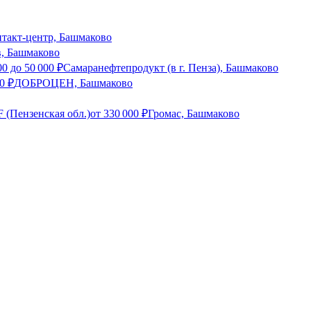
нтакт-центр, Башмаково
в, Башмаково
00
до
50 000
₽
Самаранефтепродукт (в г. Пенза), Башмаково
0
₽
ДОБРОЦЕН, Башмаково
 (Пензенская обл.)
от
330 000
₽
Громас, Башмаково