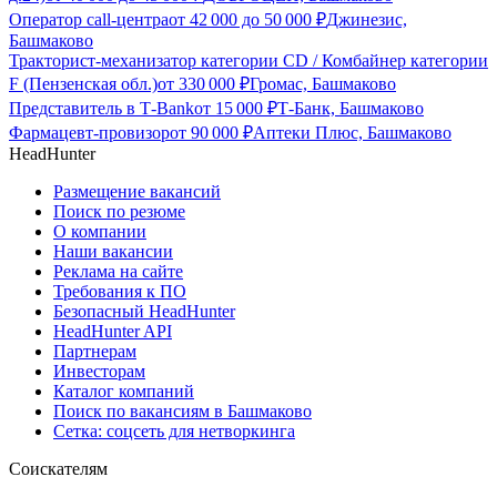
Оператор call-центра
от
42 000
до
50 000
₽
Джинезис,
Башмаково
Тракторист-механизатор категории CD / Комбайнер категории
F (Пензенская обл.)
от
330 000
₽
Громас, Башмаково
Представитель в Т-Bank
от
15 000
₽
Т-Банк, Башмаково
Фармацевт-провизор
от
90 000
₽
Аптеки Плюс, Башмаково
HeadHunter
Размещение вакансий
Поиск по резюме
О компании
Наши вакансии
Реклама на сайте
Требования к ПО
Безопасный HeadHunter
HeadHunter API
Партнерам
Инвесторам
Каталог компаний
Поиск по вакансиям в Башмаково
Сетка: соцсеть для нетворкинга
Соискателям