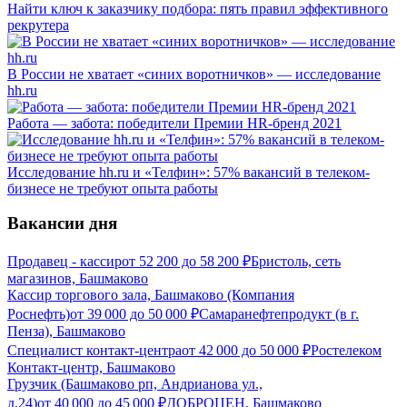
Найти ключ к заказчику подбора: пять правил эффективного
рекрутера
В России не хватает «синих воротничков» — исследование
hh.ru
Работа — забота: победители Премии HR-бренд 2021
Исследование hh.ru и «Телфин»: 57% вакансий в телеком-
бизнесе не требуют опыта работы
Вакансии дня
Продавец - кассир
от
52 200
до
58 200
₽
Бристоль, сеть
магазинов, Башмаково
Кассир торгового зала, Башмаково (Компания
Роснефть)
от
39 000
до
50 000
₽
Самаранефтепродукт (в г.
Пенза), Башмаково
Специалист контакт-центра
от
42 000
до
50 000
₽
Ростелеком
Контакт-центр, Башмаково
Грузчик (Башмаково рп, Андрианова ул.,
д.24)
от
40 000
до
45 000
₽
ДОБРОЦЕН, Башмаково