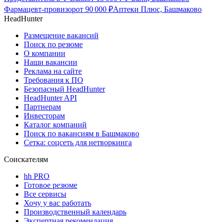
Фармацевт-провизор
от
90 000
₽
Аптеки Плюс, Башмаково
HeadHunter
Размещение вакансий
Поиск по резюме
О компании
Наши вакансии
Реклама на сайте
Требования к ПО
Безопасный HeadHunter
HeadHunter API
Партнерам
Инвесторам
Каталог компаний
Поиск по вакансиям в Башмаково
Сетка: соцсеть для нетворкинга
Соискателям
hh PRO
Готовое резюме
Все сервисы
Хочу у вас работать
Производственный календарь
Экспертная рекомендация