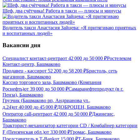
Шеф, два счётчика! Работа в такси — плюсы и минусы
Водитель такси Анастасия Зайцева: «Я притягиваю приятных
и воспитанных людей»
Вакансии дня
Специалист контакт-центра
от
42 000
до
50 000
₽
Ростелеком
Контакт-центр, Башмаково
Продавец - кассир
от
52 200
до
58 200
₽
Бристоль, сеть
магазинов, Башмаково
Кассир торгового зала, Башмаково (Компания
Роснефть)
от
39 000
до
50 000
₽
Самаранефтепродукт (в г.
Пенза), Башмаково
Грузчик (Башмаково рп, Андрианова ул.,
д.24)
от
40 000
до
45 000
₽
ДОБРОЦЕН, Башмаково
Оператор call-центра
от
42 000
до
50 000
₽
Джинезис,
Башмаково
Тракторист-механизатор категории CD / Комбайнер категории
F (Пензенская обл.)
от
330 000
₽
Громас, Башмаково
Представитель в Т-Bank
от
15 000
₽
Т-Банк, Башмаково