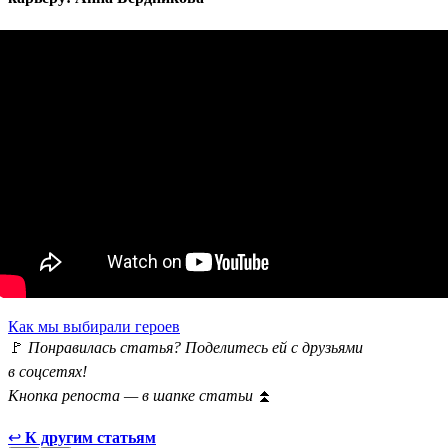
Как мы выбирали героев
🚩
Понравилась статья? Поделитесь ей с друзьями
в соцсетях!
Кнопка репоста — в шапке статьи
⏫
↩
К другим статьям