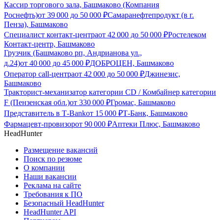
Кассир торгового зала, Башмаково (Компания
Роснефть)
от
39 000
до
50 000
₽
Самаранефтепродукт (в г.
Пенза), Башмаково
Специалист контакт-центра
от
42 000
до
50 000
₽
Ростелеком
Контакт-центр, Башмаково
Грузчик (Башмаково рп, Андрианова ул.,
д.24)
от
40 000
до
45 000
₽
ДОБРОЦЕН, Башмаково
Оператор call-центра
от
42 000
до
50 000
₽
Джинезис,
Башмаково
Тракторист-механизатор категории CD / Комбайнер категории
F (Пензенская обл.)
от
330 000
₽
Громас, Башмаково
Представитель в Т-Bank
от
15 000
₽
Т-Банк, Башмаково
Фармацевт-провизор
от
90 000
₽
Аптеки Плюс, Башмаково
HeadHunter
Размещение вакансий
Поиск по резюме
О компании
Наши вакансии
Реклама на сайте
Требования к ПО
Безопасный HeadHunter
HeadHunter API