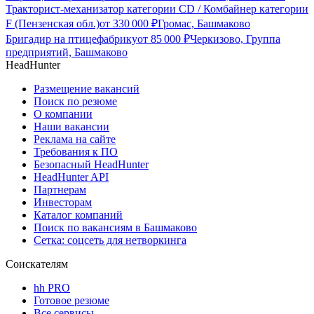
Тракторист-механизатор категории CD / Комбайнер категории
F (Пензенская обл.)
от
330 000
₽
Громас, Башмаково
Бригадир на птицефабрику
от
85 000
₽
Черкизово, Группа
предприятий, Башмаково
HeadHunter
Размещение вакансий
Поиск по резюме
О компании
Наши вакансии
Реклама на сайте
Требования к ПО
Безопасный HeadHunter
HeadHunter API
Партнерам
Инвесторам
Каталог компаний
Поиск по вакансиям в Башмаково
Сетка: соцсеть для нетворкинга
Соискателям
hh PRO
Готовое резюме
Все сервисы