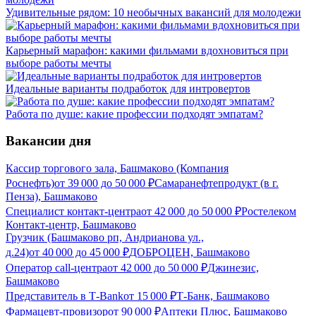
Удивительные рядом: 10 необычных вакансий для молодежи
Карьерный марафон: какими фильмами вдохновиться при
выборе работы мечты
Идеальные варианты подработок для интровертов
Работа по душе: какие профессии подходят эмпатам?
Вакансии дня
Кассир торгового зала, Башмаково (Компания
Роснефть)
от
39 000
до
50 000
₽
Самаранефтепродукт (в г.
Пенза), Башмаково
Специалист контакт-центра
от
42 000
до
50 000
₽
Ростелеком
Контакт-центр, Башмаково
Грузчик (Башмаково рп, Андрианова ул.,
д.24)
от
40 000
до
45 000
₽
ДОБРОЦЕН, Башмаково
Оператор call-центра
от
42 000
до
50 000
₽
Джинезис,
Башмаково
Представитель в Т-Bank
от
15 000
₽
Т-Банк, Башмаково
Фармацевт-провизор
от
90 000
₽
Аптеки Плюс, Башмаково