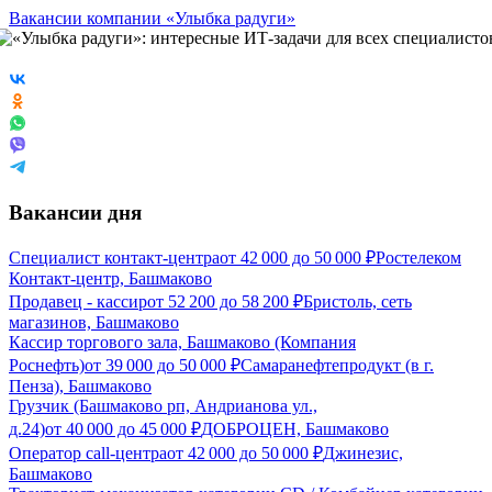
Вакансии компании «Улыбка радуги»
Вакансии дня
Специалист контакт-центра
от
42 000
до
50 000
₽
Ростелеком
Контакт-центр, Башмаково
Продавец - кассир
от
52 200
до
58 200
₽
Бристоль, сеть
магазинов, Башмаково
Кассир торгового зала, Башмаково (Компания
Роснефть)
от
39 000
до
50 000
₽
Самаранефтепродукт (в г.
Пенза), Башмаково
Грузчик (Башмаково рп, Андрианова ул.,
д.24)
от
40 000
до
45 000
₽
ДОБРОЦЕН, Башмаково
Оператор call-центра
от
42 000
до
50 000
₽
Джинезис,
Башмаково