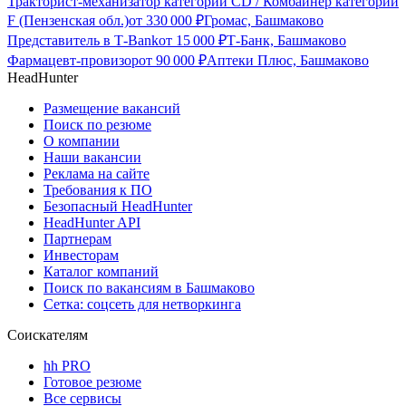
Тракторист-механизатор категории CD / Комбайнер категории
F (Пензенская обл.)
от
330 000
₽
Громас, Башмаково
Представитель в Т-Bank
от
15 000
₽
Т-Банк, Башмаково
Фармацевт-провизор
от
90 000
₽
Аптеки Плюс, Башмаково
HeadHunter
Размещение вакансий
Поиск по резюме
О компании
Наши вакансии
Реклама на сайте
Требования к ПО
Безопасный HeadHunter
HeadHunter API
Партнерам
Инвесторам
Каталог компаний
Поиск по вакансиям в Башмаково
Сетка: соцсеть для нетворкинга
Соискателям
hh PRO
Готовое резюме
Все сервисы