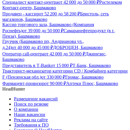
Специалист контакт-центра
от
42 000
до
50 000
₽
Ростелеком
Контакт-центр, Башмаково
Продавец - кассир
от
52 200
до
58 200
₽
Бристоль, сеть
магазинов, Башмаково
Кассир торгового зала, Башмаково (Компания
Роснефть)
от
39 000
до
50 000
₽
Самаранефтепродукт (в г.
Пенза), Башмаково
Грузчик (Башмаково рп, Андрианова ул.,
д.24)
от
40 000
до
45 000
₽
ДОБРОЦЕН, Башмаково
Оператор call-центра
от
42 000
до
50 000
₽
Джинезис,
Башмаково
Представитель в Т-Bank
от
15 000
₽
Т-Банк, Башмаково
Тракторист-механизатор категории CD / Комбайнер категории
F (Пензенская обл.)
от
330 000
₽
Громас, Башмаково
Фармацевт-провизор
от
90 000
₽
Аптеки Плюс, Башмаково
HeadHunter
Размещение вакансий
Поиск по резюме
О компании
Наши вакансии
Реклама на сайте
Требования к ПО