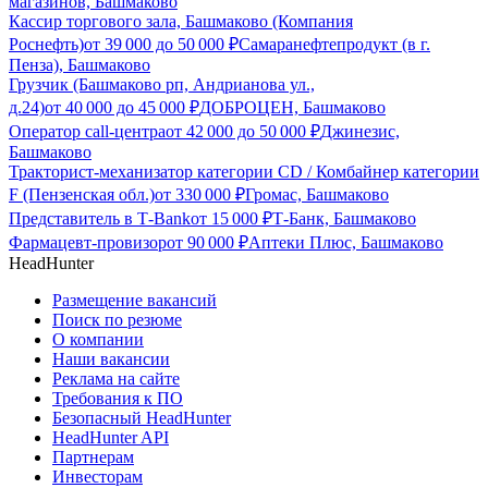
магазинов, Башмаково
Кассир торгового зала, Башмаково (Компания
Роснефть)
от
39 000
до
50 000
₽
Самаранефтепродукт (в г.
Пенза), Башмаково
Грузчик (Башмаково рп, Андрианова ул.,
д.24)
от
40 000
до
45 000
₽
ДОБРОЦЕН, Башмаково
Оператор call-центра
от
42 000
до
50 000
₽
Джинезис,
Башмаково
Тракторист-механизатор категории CD / Комбайнер категории
F (Пензенская обл.)
от
330 000
₽
Громас, Башмаково
Представитель в Т-Bank
от
15 000
₽
Т-Банк, Башмаково
Фармацевт-провизор
от
90 000
₽
Аптеки Плюс, Башмаково
HeadHunter
Размещение вакансий
Поиск по резюме
О компании
Наши вакансии
Реклама на сайте
Требования к ПО
Безопасный HeadHunter
HeadHunter API
Партнерам
Инвесторам