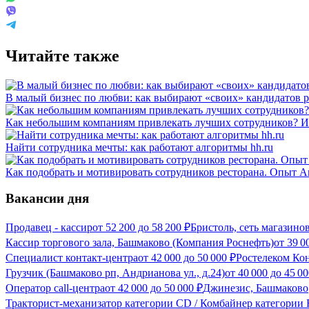
Читайте также
В малый бизнес по любви: как выбирают «своих» кандидатов 
Как небольшим компаниям привлекать лучших сотрудников? Ис
Найти сотрудника мечты: как работают алгоритмы hh.ru
Как подобрать и мотивировать сотрудников ресторана. Опыт 
Вакансии дня
Продавец - кассир
от
52 200
до
58 200
₽
Бристоль, сеть магазино
Кассир торгового зала, Башмаково (Компания Роснефть)
от
39 0
Специалист контакт-центра
от
42 000
до
50 000
₽
Ростелеком Ко
Грузчик (Башмаково рп, Андрианова ул., д.24)
от
40 000
до
45 00
Оператор call-центра
от
42 000
до
50 000
₽
Джинезис, Башмаково
Тракторист-механизатор категории CD / Комбайнер категории F