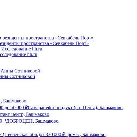
резиденты пространства «Севкабель Порт»
следование hh.ru
Анны Сотниковой
в, Башмаково
00
до
50 000
₽
Самаранефтепродукт (в г. Пенза), Башмаково
нтакт-центр, Башмаково
0
₽
ДОБРОЦЕН, Башмаково
 (Пензенская обл.)
от
330 000
₽
Громас, Башмаково