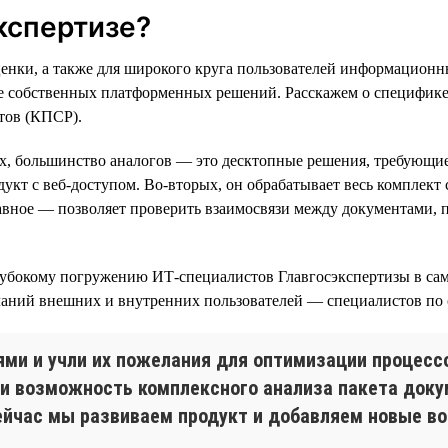
кспертизе?
енки, а также для широкого круга пользователей информационны
ве собственных платформенных решений. Расскажем о специфике
тов (КПСР).
ых, большинство аналогов — это десктопные решения, требующи
кт с веб-доступом. Во-вторых, он обрабатывает весь комплект
лавное — позволяет проверить взаимосвязи между документами, 
лубокому погружению ИТ-специалистов Главгосэкспертизы в са
еланий внешних и внутренних пользователей — специалистов по
ями и учли их пожелания для оптимизации процесс
ли возможность комплексного анализа пакета доку
йчас мы развиваем продукт и добавляем новые во