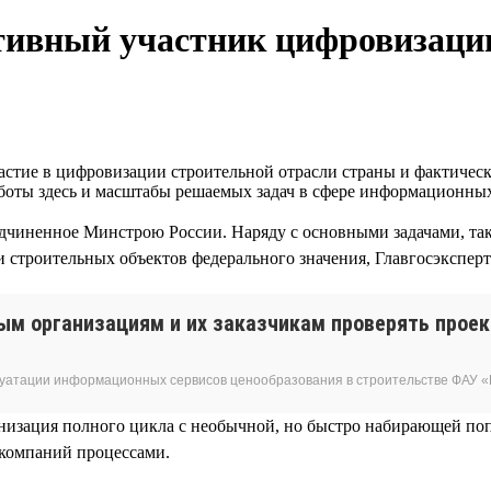
ктивный участник цифровизаци
стие в цифровизации строительной отрасли страны и фактическ
работы здесь и масштабы решаемых задач в сфере информационн
дчиненное Минстрою России. Наряду с основными задачами, так
 строительных объектов федерального значения, Главгосэкспер
ым организациям и их заказчикам проверять прое
луатации информационных сервисов ценообразования в строительстве ФАУ «
ганизация полного цикла с необычной, но быстро набирающей по
компаний процессами.