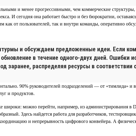
льными и менее прогрессивными, чем коммерческие структуры, 
кса. И сегодня она работает быстро и без бюрократии, оставая
как от пользователей, так и внутри команды, оперативно обсу
турмы и обсуждаем предложенные идеи. Если кома
 обновление в течение одного-двух дней. Ошибки 
ход заранее, распределяя ресурсы в соответствии
изонтально. 90% руководителей подразделений — от «тимлида» 
луг и продуктов.
е широки: можно перейти, например, из администрирования в D
ообразный. Здесь найдется работа для разработчиков, тестировщ
 координацию и непрерывность цифрового конвейера. А физичес