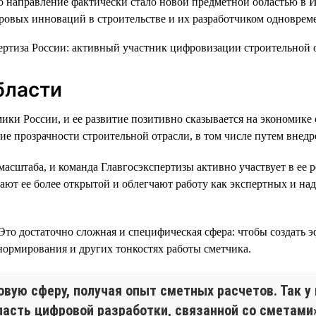
то направление фактически стало новой предметной областью в 
фровых инноваций в строительстве и их разработчиком одноврем
бласти
мики России, и ее развитие позитивно сказывается на экономик
е прозрачности строительной отрасли, в том числе путем внед
асштаба, и команда Главгосэкспертизы активно участвует в ее
ают ее более открытой и облегчают работу как экспертных и на
. Это достаточно сложная и специфическая сфера: чтобы создат
нормирования и других тонкостях работы сметчика.
вую сферу, получая опыт сметных расчетов. Так у
асть цифровой разработки, связанной со сметами