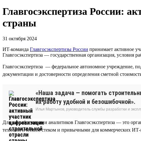
Главгосэкспертиза России: а
страны
31 октября 2024
ИТ-команда
Главгосэкспертизы России
принимает активное уча
Главгосэкспертиза — государственная организация, условия 
Главгосэкспертиза — федеральное автономное учреждение, по
документации и достоверности определения сметной стоимости
«Наша задача — помогать строительн
их работу удобной и безошибочной».
Илья Мартынов, руководитель службы разработки и эксп
Для разработчиков и аналитиков Главгосэкспертиза — это ор
технологическим стеком и привычными для коммерческих ИТ-