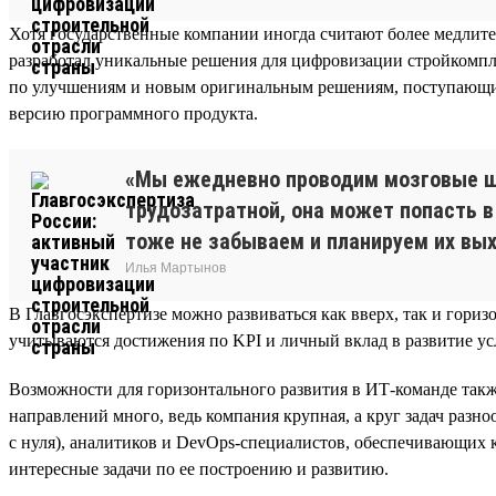
Хотя государственные компании иногда считают более медлите
разработал уникальные решения для цифровизации стройкомпле
по улучшениям и новым оригинальным решениям, поступающим 
версию программного продукта.
«Мы ежедневно проводим мозговые ш
трудозатратной, она может попасть в
тоже не забываем и планируем их вы
Илья Мартынов
В Главгосэкспертизе можно развиваться как вверх, так и гор
учитываются достижения по KPI и личный вклад в развитие ус
Возможности для горизонтального развития в ИТ-команде такж
направлений много, ведь компания крупная, а круг задач разн
с нуля), аналитиков и DevOps-специалистов, обеспечивающих
интересные задачи по ее построению и развитию.