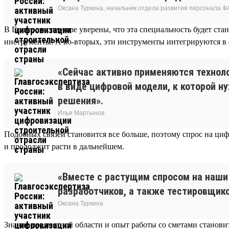
Оксана Туркина, начальник отдела развития персонала Ф
В Главгосэкспертизе уверены, что эта специальность будет ст
инструменты. А во-вторых, эти инструменты интегрируются в
«Сейчас активно применяются технол
в виде цифровой модели, к которой н
решения».
Илья Мартынов
Подобных связей становится все больше, поэтому спрос на циф
и продолжит расти в дальнейшем.
«Вместе с растущим спросом на наши 
разработчиков, а также тестировщик
Оксана Туркина
Знание предметной области и опыт работы со сметами станови