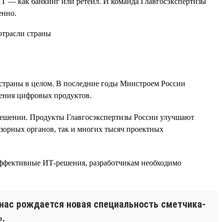
ИТ — как банкинг или ретейл. И команда Главгосэкспертизы
енно.
е страны в целом. В последние годы Минстроем России
рения цифровых продуктов.
 решении. Продукты Главгосэкспертизы России улучшают
дзорных органов, так и многих тысяч проектных
ь эффективные ИТ-решения, разработчикам необходимо
 нас рождается новая специальность сметчика-
».