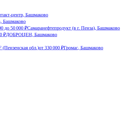
нтакт-центр, Башмаково
в, Башмаково
00
до
50 000
₽
Самаранефтепродукт (в г. Пенза), Башмаково
0
₽
ДОБРОЦЕН, Башмаково
 (Пензенская обл.)
от
330 000
₽
Громас, Башмаково