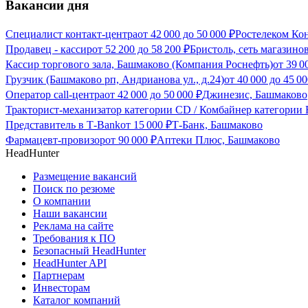
Вакансии дня
Специалист контакт-центра
от
42 000
до
50 000
₽
Ростелеком Ко
Продавец - кассир
от
52 200
до
58 200
₽
Бристоль, сеть магазино
Кассир торгового зала, Башмаково (Компания Роснефть)
от
39 0
Грузчик (Башмаково рп, Андрианова ул., д.24)
от
40 000
до
45 00
Оператор call-центра
от
42 000
до
50 000
₽
Джинезис, Башмаково
Тракторист-механизатор категории CD / Комбайнер категории F
Представитель в Т-Bank
от
15 000
₽
Т-Банк, Башмаково
Фармацевт-провизор
от
90 000
₽
Аптеки Плюс, Башмаково
HeadHunter
Размещение вакансий
Поиск по резюме
О компании
Наши вакансии
Реклама на сайте
Требования к ПО
Безопасный HeadHunter
HeadHunter API
Партнерам
Инвесторам
Каталог компаний