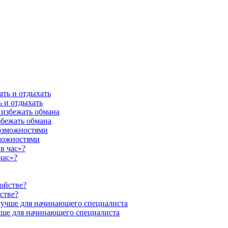
ь и отдыхать
збежать обмана
можностями
час»?
стве?
учше для начинающего специалиста