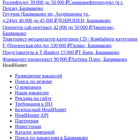
Роснефть)
от
39 000
до
50 000
₽
Самаранефтепродукт (в г.
Пенза), Башмаково
Грузчик (Башмаково рп, Андрианова ул.,
д.24)
от
40 000
до
45 000
₽
ДОБРОЦЕН, Башмаково
Оператор call-центра
от
42 000
до
50 000
₽
Джинезис,
Башмаково
Тракторист-механизатор категории CD / Комбайнер категории
F (Пензенская обл.)
от
330 000
₽
Громас, Башмаково
Представитель в Т-Bank
от
15 000
₽
Т-Банк, Башмаково
Фармацевт-провизор
от
90 000
₽
Аптеки Плюс, Башмаково
HeadHunter
Размещение вакансий
Поиск по резюме
О компании
Наши вакансии
Реклама на сайте
Требования к ПО
Безопасный HeadHunter
HeadHunter API
Партнерам
Инвесторам
Каталог компаний
Поиск по вакансиям в Башмаково