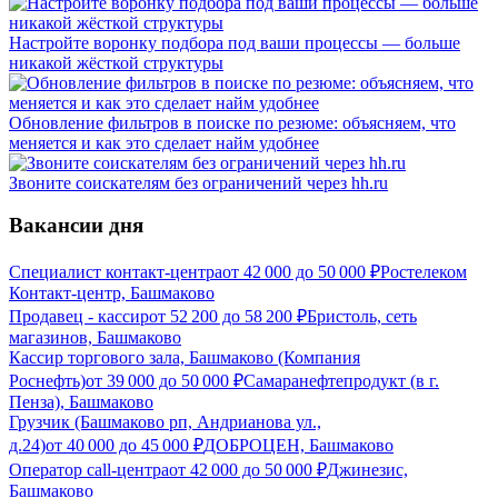
Настройте воронку подбора под ваши процессы — больше
никакой жёсткой структуры
Обновление фильтров в поиске по резюме: объясняем, что
меняется и как это сделает найм удобнее
Звоните соискателям без ограничений через hh.ru
Вакансии дня
Специалист контакт-центра
от
42 000
до
50 000
₽
Ростелеком
Контакт-центр, Башмаково
Продавец - кассир
от
52 200
до
58 200
₽
Бристоль, сеть
магазинов, Башмаково
Кассир торгового зала, Башмаково (Компания
Роснефть)
от
39 000
до
50 000
₽
Самаранефтепродукт (в г.
Пенза), Башмаково
Грузчик (Башмаково рп, Андрианова ул.,
д.24)
от
40 000
до
45 000
₽
ДОБРОЦЕН, Башмаково
Оператор call-центра
от
42 000
до
50 000
₽
Джинезис,
Башмаково