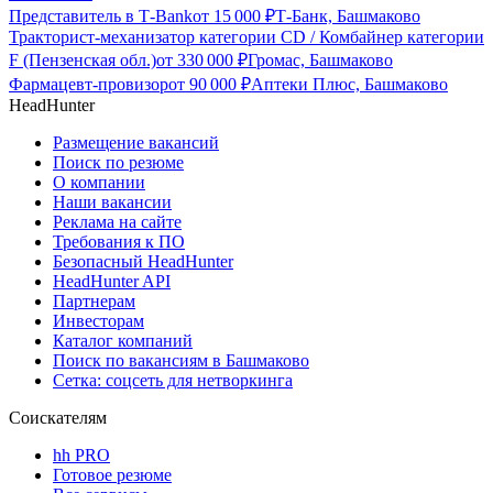
Представитель в Т-Bank
от
15 000
₽
Т-Банк, Башмаково
Тракторист-механизатор категории CD / Комбайнер категории
F (Пензенская обл.)
от
330 000
₽
Громас, Башмаково
Фармацевт-провизор
от
90 000
₽
Аптеки Плюс, Башмаково
HeadHunter
Размещение вакансий
Поиск по резюме
О компании
Наши вакансии
Реклама на сайте
Требования к ПО
Безопасный HeadHunter
HeadHunter API
Партнерам
Инвесторам
Каталог компаний
Поиск по вакансиям в Башмаково
Сетка: соцсеть для нетворкинга
Соискателям
hh PRO
Готовое резюме