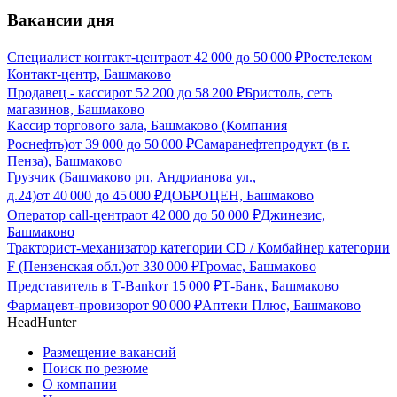
Вакансии дня
Специалист контакт-центра
от
42 000
до
50 000
₽
Ростелеком
Контакт-центр, Башмаково
Продавец - кассир
от
52 200
до
58 200
₽
Бристоль, сеть
магазинов, Башмаково
Кассир торгового зала, Башмаково (Компания
Роснефть)
от
39 000
до
50 000
₽
Самаранефтепродукт (в г.
Пенза), Башмаково
Грузчик (Башмаково рп, Андрианова ул.,
д.24)
от
40 000
до
45 000
₽
ДОБРОЦЕН, Башмаково
Оператор call-центра
от
42 000
до
50 000
₽
Джинезис,
Башмаково
Тракторист-механизатор категории CD / Комбайнер категории
F (Пензенская обл.)
от
330 000
₽
Громас, Башмаково
Представитель в Т-Bank
от
15 000
₽
Т-Банк, Башмаково
Фармацевт-провизор
от
90 000
₽
Аптеки Плюс, Башмаково
HeadHunter
Размещение вакансий
Поиск по резюме
О компании