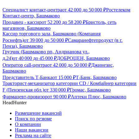
Специалист контакт-центра
от
42 000
до
50 000
₽
Ростелеком
Контакт-центр, Башмаково
Продавец - кассир
от
52 200
до
58 200
₽
Бристоль, сеть
магазинов, Башмаково
Кассир торгового зала, Башмаково (Компания
Роснефть)
от
39 000
до
50 000
₽
Самаранефтепродукт (в г.
Пенза), Башмаково
Грузчик (Башмаково рп, Андрианова ул.,
д.24)
от
40 000
до
45 000
₽
ДОБРОЦЕН, Башмаково
Оператор call-центра
от
42 000
до
50 000
₽
Джинезис,
Башмаково
Представитель Т-Банка
от
15 000
₽
Т-Банк, Башмаково
Тракторист-механизатор категории CD / Комбайнер категории
F (Пензенская обл.)
от
330 000
₽
Громас, Башмаково
Фармацевт-провизор
от
90 000
₽
Аптеки Плюс, Башмаково
HeadHunter
Размещение вакансий
Поиск по резюме
О компании
Наши вакансии
Реклама на сайте