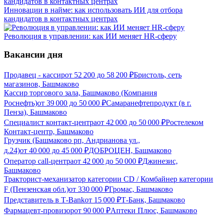
Инновации в найме: как использовать ИИ для отбора
кандидатов в контактных центрах
Революция в управлении: как ИИ меняет HR-сферу
Вакансии дня
Продавец - кассир
от
52 200
до
58 200
₽
Бристоль, сеть
магазинов, Башмаково
Кассир торгового зала, Башмаково (Компания
Роснефть)
от
39 000
до
50 000
₽
Самаранефтепродукт (в г.
Пенза), Башмаково
Специалист контакт-центра
от
42 000
до
50 000
₽
Ростелеком
Контакт-центр, Башмаково
Грузчик (Башмаково рп, Андрианова ул.,
д.24)
от
40 000
до
45 000
₽
ДОБРОЦЕН, Башмаково
Оператор call-центра
от
42 000
до
50 000
₽
Джинезис,
Башмаково
Тракторист-механизатор категории CD / Комбайнер категории
F (Пензенская обл.)
от
330 000
₽
Громас, Башмаково
Представитель в Т-Bank
от
15 000
₽
Т-Банк, Башмаково
Фармацевт-провизор
от
90 000
₽
Аптеки Плюс, Башмаково