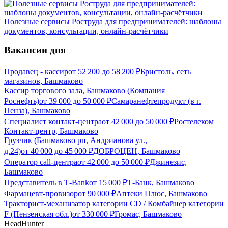
Полезные сервисы Роструда для предпринимателей: шаблоны
документов, консультации, онлайн-расчётчики
Вакансии дня
Продавец - кассир
от
52 200
до
58 200
₽
Бристоль, сеть
магазинов, Башмаково
Кассир торгового зала, Башмаково (Компания
Роснефть)
от
39 000
до
50 000
₽
Самаранефтепродукт (в г.
Пенза), Башмаково
Специалист контакт-центра
от
42 000
до
50 000
₽
Ростелеком
Контакт-центр, Башмаково
Грузчик (Башмаково рп, Андрианова ул.,
д.24)
от
40 000
до
45 000
₽
ДОБРОЦЕН, Башмаково
Оператор call-центра
от
42 000
до
50 000
₽
Джинезис,
Башмаково
Представитель в Т-Bank
от
15 000
₽
Т-Банк, Башмаково
Фармацевт-провизор
от
90 000
₽
Аптеки Плюс, Башмаково
Тракторист-механизатор категории CD / Комбайнер категории
F (Пензенская обл.)
от
330 000
₽
Громас, Башмаково
HeadHunter