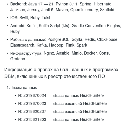
Backend:
Java 17 — 21, Python 3.11, Spring, Hibernate,
Jackson, Jersey, Junit 5, Maven, OpenTelemetry, Skaffold
IOS:
Swift, Ruby, Tuist
Android:
Kotlin, Kotlin Script (kts), Gradle Convention Plugins,
Ruby
Работа с данными:
PostgreSQL, Scylla, Redis, ClickHouse,
Elasticsearch, Kafka, Hadoop, Flink, Spark
Инфраструктура:
Nginx, Ansible, MinIo, Docker, Consul,
Grafana
Информация о правах на базы данных и программах
ЭВМ, включенных в реестр отечественного ПО
Базы данных
№ 2019670024 — «База данных HeadHunter»
№ 2019670023 — «База вакансий HeadHunter»
№ 2018620237 — «База вакансий HeadHunter»
№ 2015621803 — «База данных HeadHunter»