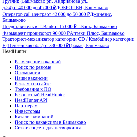
Грузчик (Башмаково рп, Андрианова ул.,
д.24)
от
40 000
до
45 000
₽
ДОБРОЦЕН, Башмаково
Оператор call-центра
от
42 000
до
50 000
₽
Джинезис,
Башмаково
Представитель в Т-Bank
от
15 000
₽
Т-Банк, Башмаково
Фармацевт-провизор
от
90 000
₽
Аптеки Плюс, Башмаково
Тракторист-механизатор категории CD / Комбайнер категории
F (Пензенская обл.)
от
330 000
₽
Громас, Башмаково
HeadHunter
Размещение вакансий
Поиск по резюме
О компании
Наши вакансии
Реклама на сайте
Требования к ПО
Безопасный HeadHunter
HeadHunter API
Партнерам
Инвесторам
Каталог компаний
Поиск по вакансиям в Башмаково
Сетка: соцсеть для нетворкинга