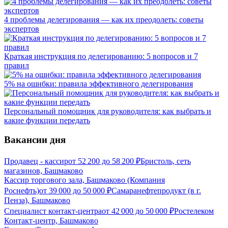
4 проблемы делегирования — как их преодолеть: советы
экспертов
Краткая инструкция по делегированию: 5 вопросов и 7
правил
5% на ошибки: правила эффективного делегирования
Персональный помощник для руководителя: как выбрать и
какие функции передать
Вакансии дня
Продавец - кассир
от
52 200
до
58 200
₽
Бристоль, сеть
магазинов, Башмаково
Кассир торгового зала, Башмаково (Компания
Роснефть)
от
39 000
до
50 000
₽
Самаранефтепродукт (в г.
Пенза), Башмаково
Специалист контакт-центра
от
42 000
до
50 000
₽
Ростелеком
Контакт-центр, Башмаково