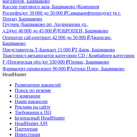
магазинов, Башмаково
Кассир торгового зала, Башмаково (Компания
Роснефть)
от
39 000
до
50 000
₽
Самаранефтепродукт (в г.
Пенза), Башмаково
Грузчик (Башмаково рп, Андрианова ул.,
д.24)
от
40 000
до
45 000
₽
ДОБРОЦЕН, Башмаково
Оператор call-центра
от
42 000
до
50 000
₽
Джинезис,
Башмаково
Представитель Т-Банка
от
15 000
₽
Т-Банк, Башмаково
Тракторист-механизатор категории CD / Комбайнер категории
F (Пензенская обл.)
от
330 000
₽
Громас, Башмаково
Фармацевт-провизор
от
90 000
₽
Аптеки Плюс, Башмаково
HeadHunter
Размещение вакансий
Поиск по резюме
О компании
Наши вакансии
Реклама на сайте
Требования к ПО
Безопасный HeadHunter
HeadHunter API
Партнерам
Инвесторам