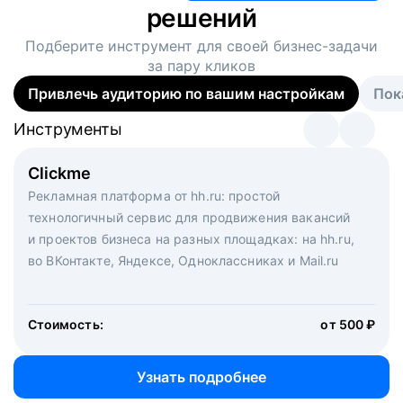
решений
Подберите инструмент для своей
бизнес-задачи
за пару кликов
Привлечь аудиторию по вашим настройкам
Пок
Инструменты
Инструменты
Инструменты
Виртуальный рекрутер
Clickme
Вакансия дня
Массовый подбор под ключ. Решите, сколько
Рекламная платформа от hh.ru: простой
Рекламный формат для вакансий на главной странице
кандидатов и когда вам нужно, и за дело возьмутся
технологичный сервис для продвижения вакансий
hh.ru. Увеличивает количество откликов
маркетологи, рекрутеры и проектные менеджеры
и проектов бизнеса на разных площадках: на hh.ru,
hh.ru с целым набором digital-инструментов
во ВКонтакте, Яндексе, Одноклассниках и Mail.ru
Стоимость:
от 200 000 ₽
Узнать подробнее
Стоимость:
от 500 ₽
Узнать подробнее
Узнать подробнее