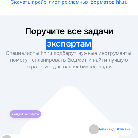
Скачать прайс-лист рекламных форматов hh.ru
Поручите все задачи
экспертам
Специалисты hh.ru подберут нужные инструменты,
помогут спланировать бюджет и найти лучшую
стратегию для ваших
бизнес-задач
+ ещё
4
эксперта
Екатерина Лазаренко
Александр Кулагин
Даниил Макаров
Борис Кашко
Юлия Изоитко