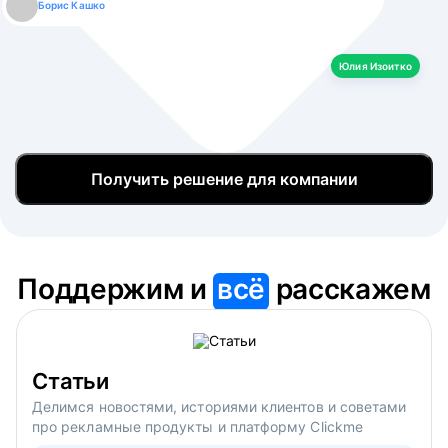
Борис Кашко
Юлия Изоитко
Александр Кулагин
Даниил Макаров
Екатерина Лазаренко
Юлия Изоитко
Получить решение для компании
Поддержим и
всё
расскажем
Статьи
Делимся новостями, историями клиентов и советами
про рекламные продукты и платформу Clickme