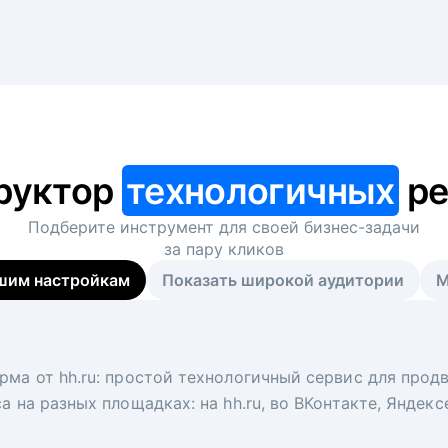
руктор
технологичных
ре
Подберите инструмент для своей
бизнес-задачи
за пару кликов
шим настройкам
Показать широкой аудитории
М
я
 рекрутер
рма от hh.ru: простой технологичный сервис для прод
 для вакансий на главной странице hh.ru. Увеличивает
под ключ. Решите, сколько кандидатов и когда вам нуж
а на разных площадках: на hh.ru, во ВКонтакте, Яндек
ологи, рекрутеры и проектные менеджеры hh.ru с цел
тов