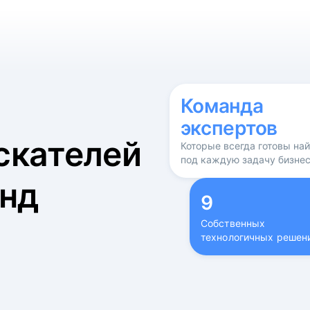
б
Команда
экспертов
скателей
Которые всегда готовы на
под каждую задачу бизне
нд
9
Собственных
технологичных решен