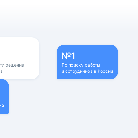
№1
йти решение
По поиску работы
са
и сотрудников в России
ий