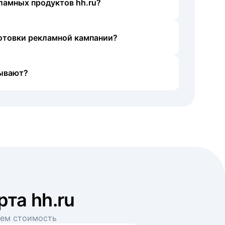
ламных продуктов hh.ru?
готовки рекламной кампании?
ывают?
рта hh.ru
аем стоимость