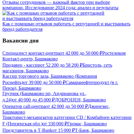
Отзывы сотрудников — важный фактор при выборе
компании. Исследование 2024 года: анализ и результаты
Как с помощью отзывов работать с репутацией и выстраивать
бренд работодателя
Вакансии дня
Специалист контакт-центра
от
42 000
до
50 000
₽
Ростелеком
Контакт-центр, Башмаково
Продавец - кассир
от
52 200
до
58 200
₽
Бристоль, сеть
магазинов, Башмаково
Кассир торгового зала, Башмаково (Компания
Роснефть)
от
39 000
до
50 000
₽
Самаранефтепродукт (в г.
Пенза), Башмаково
Грузчик (Башмаково рп, Андрианова ул.,
д.24)
от
40 000
до
45 000
₽
ДОБРОЦЕН, Башмаково
Оператор call-центра
от
42 000
до
50 000
₽
Джинезис,
Башмаково
Тракторист-механизатор категории CD / Комбайнер категории
F (Пензенская обл.)
от
330 000
₽
Громас, Башмаково
Представитель в Т-Bank
от
15 000
₽
Т-Банк, Башмаково