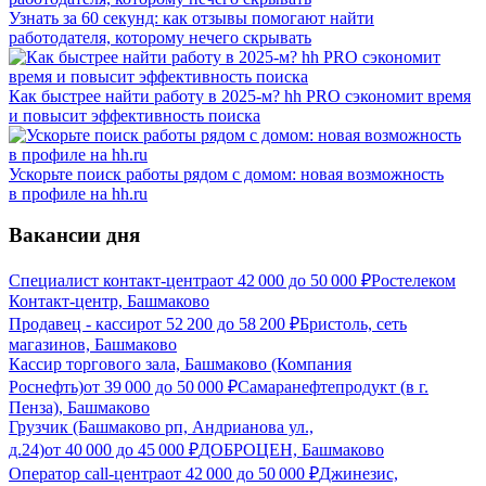
Узнать за 60 секунд: как отзывы помогают найти
работодателя, которому нечего скрывать
Как быстрее найти работу в 2025-м? hh PRO сэкономит время
и повысит эффективность поиска
Ускорьте поиск работы рядом с домом: новая возможность
в профиле на hh.ru
Вакансии дня
Специалист контакт-центра
от
42 000
до
50 000
₽
Ростелеком
Контакт-центр, Башмаково
Продавец - кассир
от
52 200
до
58 200
₽
Бристоль, сеть
магазинов, Башмаково
Кассир торгового зала, Башмаково (Компания
Роснефть)
от
39 000
до
50 000
₽
Самаранефтепродукт (в г.
Пенза), Башмаково
Грузчик (Башмаково рп, Андрианова ул.,
д.24)
от
40 000
до
45 000
₽
ДОБРОЦЕН, Башмаково
Оператор call-центра
от
42 000
до
50 000
₽
Джинезис,