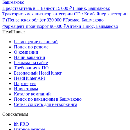
Башмаково
Представитель в Т-Банк
от
15 000
₽
Т-Банк, Башмаково
Тракторист-механизатор категории CD / Комбайнер категории
F (Пензенская обл.)
от
330 000
₽
Громас, Башмаково
Фармацевт-провизор
от
90 000
₽
Аптеки Плюс, Башмаково
HeadHunter
Размещение вакансий
Поиск по резюме
О компании
Наши вакансии
Реклама на сайте
Требования к ПО
Безопасный HeadHunter
HeadHunter API
Партнерам
Инвесторам
Каталог компаний
Поиск по вакансиям в Башмаково
Сетка: соцсеть для нетворкинга
Соискателям
hh PRO
Готовое резюме