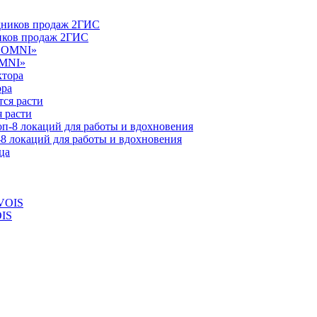
ников продаж 2ГИС
OMNI»
ора
 расти
-8 локаций для работы и вдохновения
OIS