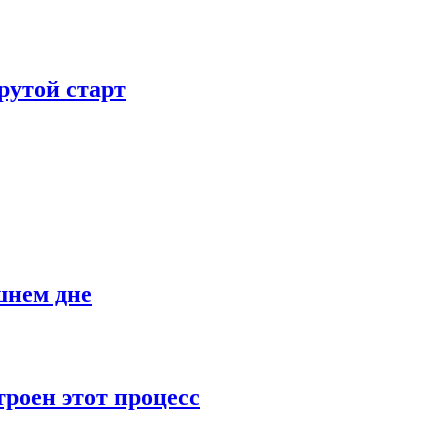
рутой старт
шнем дне
роен этот процесс