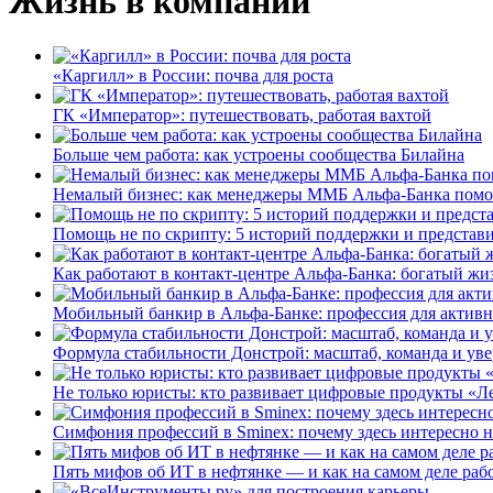
Жизнь в компании
«Каргилл» в России: почва для роста
ГК «Император»: путешествовать, работая вахтой
Больше чем работа: как устроены сообщества Билайна
Немалый бизнес: как менеджеры ММБ Альфа-Банка помо
Помощь не по скрипту: 5 историй поддержки и представ
Как работают в контакт-центре Альфа-Банка: богатый жи
Мобильный банкир в Альфа-Банке: профессия для актив
Формула стабильности Донстрой: масштаб, команда и уве
Не только юристы: кто развивает цифровые продукты «Ле
Симфония профессий в Sminex: почему здесь интересно н
Пять мифов об ИТ в нефтянке — и как на самом деле работ