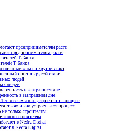
гают предпринимателям расти
ителей Т-Банка
зненный опыт и крутой старт
ных людей
ренность в завтрашнем дне
галтэка» и как устроен этот процесс
е только строителям
ают в Nedra Digital