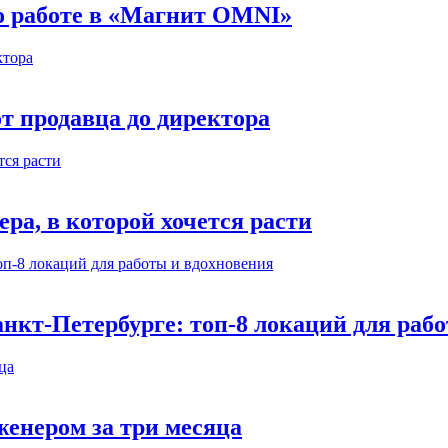
 о работе в «Магнит OMNI»
т продавца до директора
а, в которой хочется расти
нкт-Петербурге: топ-8 локаций для раб
енером за три месяца