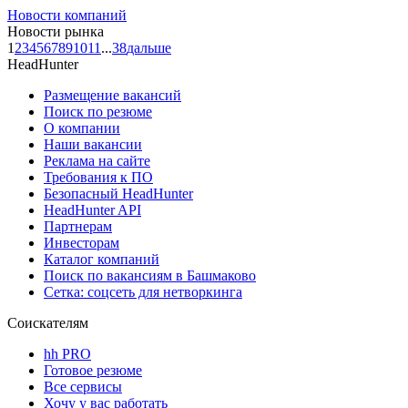
Новости компаний
Новости рынка
1
2
3
4
5
6
7
8
9
10
11
...
38
дальше
HeadHunter
Размещение вакансий
Поиск по резюме
О компании
Наши вакансии
Реклама на сайте
Требования к ПО
Безопасный HeadHunter
HeadHunter API
Партнерам
Инвесторам
Каталог компаний
Поиск по вакансиям в Башмаково
Сетка: соцсеть для нетворкинга
Соискателям
hh PRO
Готовое резюме
Все сервисы
Хочу у вас работать