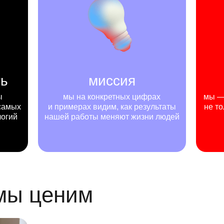
ть
миссия
ы
мы на конкретных цифрах
мы — 
самых
и примерах видим, как результаты
не то
логий
нашей работы меняют жизни людей
 мы ценим