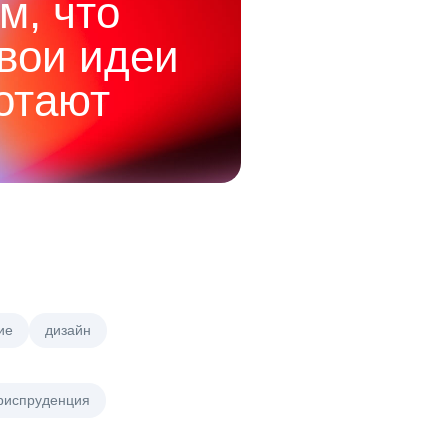
м, что
твои идеи
отают
ие
дизайн
риспруденция