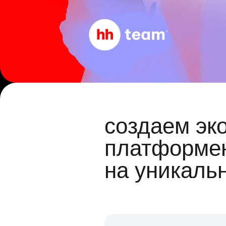
создаем эк
платформен
на уникаль