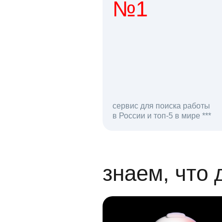
№1
1 мл
сервис для поиска работы
в России и топ-5 в мире ***
откликов на вак
знаем, что 