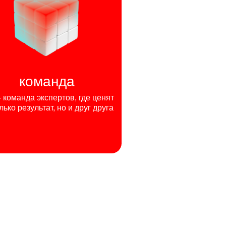
команда
команда экспертов, где ценят
лько результат, но и друг друга