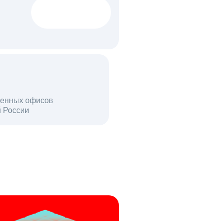
1522 тыс
вакансий
18 млн
енных офисов
й России
пользователей в день