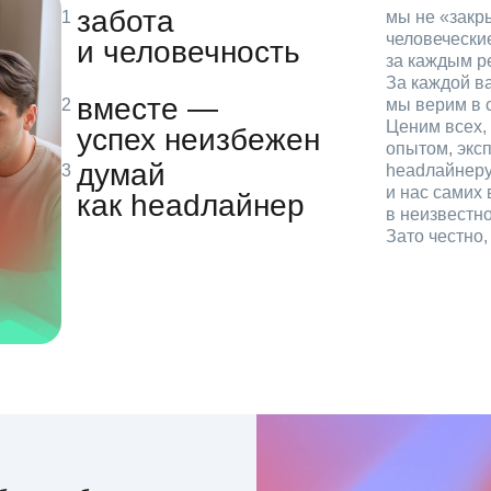
забота
мы не «зак
человечески
и человечность
за каждым р
За каждой в
вместе —
мы верим в с
Ценим всех, 
успех неизбежен
опытом, эксп
думай
headлайнеру
и нас самих 
как headлайнер
в неизвестн
Зато честно