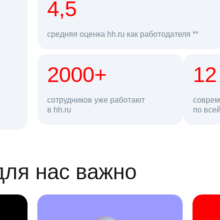
рд
4,5
средняя оценка hh.ru как работодателя **
2000+
68 млн
12
сотрудников уже работают
соврем
в hh.ru
резюме в базе
по все
ансии
для нас важно