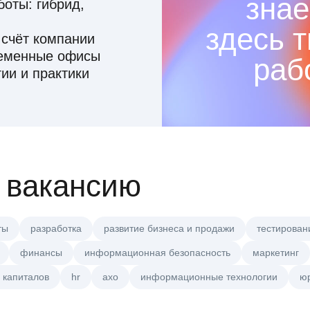
знае
оты: гибрид,
здесь 
 счёт компании
ременные офисы
раб
ии и практики
 вакансию
ты
разработка
развитие бизнеса и продажи
тестирован
финансы
информационная безопасность
маркетинг
 капиталов
hr
axo
информационные технологии
ю