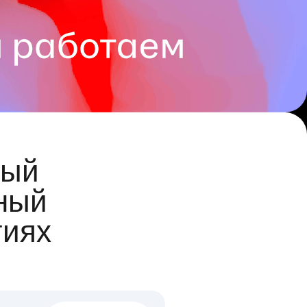
ый
ный
гиях