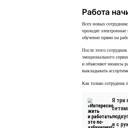
Работа нач
Всех новых сотруднико
проходят электронные 
обучение прямо на раб
После этого сотрудник
эмоционального серви
и объясняют нюансы ра
выкладывать ассортиме
Как только сотрудник 
Я три
сетями
подку
и с р