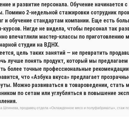
ение и развитие персонала. Обучение начинается с
ы. Помимо 2-недельной стажировки сотрудник про
нг и обучение стандартам компании. Еще есть боль
-курсов. Нигде не видела, чтобы персонал так раз
нно впечатлили мастер-классы по приготовлению 
инарной студии на ВДНХ.
ется, цель таких занятий — не превратить продавц
очь лучше понять продукт, который мы предлагаем
ать более точные профессиональные рекомендации
равится, что «Азбука вкуса» предлагает прозрачн
уты. Можно развиваться в товароведении, стать 
вником по сетам или углубляться в повышение экс
вления.
а Шпинева, продавец отдела «Охлажденное мясо и полуфабрикаты», стаж п