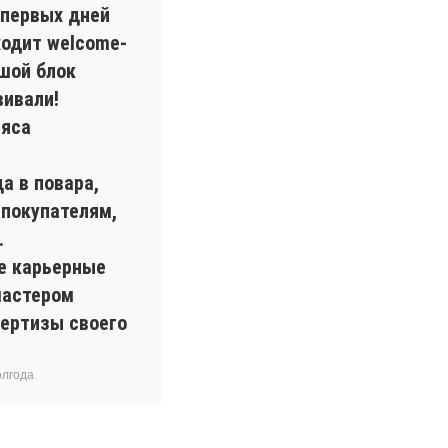
 первых дней
ходит welcome-
шой блок
вивали!
мяса
а в повара,
 покупателям,
.
ые карьерные
мастером
пертизы своего
олгода