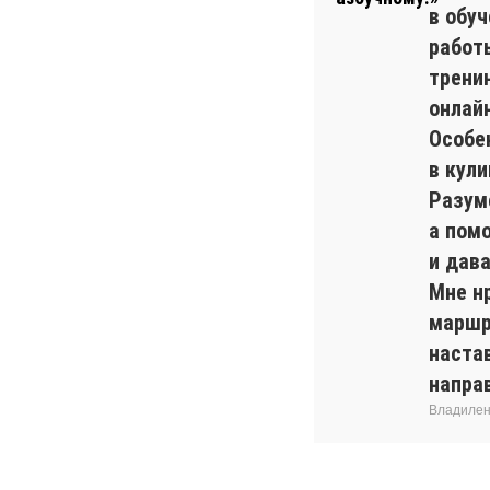
в обуч
работ
трени
онлайн
Особе
в кул
Разуме
а пом
и дав
Мне н
маршр
наста
напра
Владилен