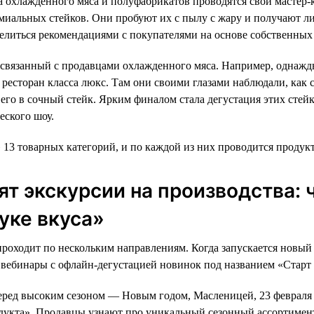
а охлажденного мяса и полуфабрикатов проводятся свои мастер-
иальных стейков. Они пробуют их с пылу с жару и получают л
елиться рекомендациями с покупателями на основе собственных
 связанный с продавцами охлажденного мяса. Например, однаж
ресторан класса люкс. Там они своими глазами наблюдали, как с
его в сочный стейк. Ярким финалом стала дегустация этих стей
еского шоу.
» 13 товарных категорий, и по каждой из них проводится продук
ят экскурсии на производства:
буке вкуса»
роходит по нескольким направлениям. Когда запускается новый
вебинары с офлайн-дегустацией новинок под названием «Старт 
еред высоким сезоном — Новым годом, Масленицей, 23 февраля
дукта». Продавцы узнают про уникальный сезонный ассортимент,