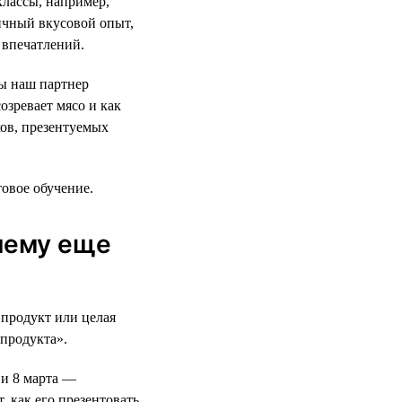
классы, например,
ичный вкусовой опыт,
 впечатлений.
ды наш партнер
озревает мясо и как
ков, презентуемых
товое обучение.
 чему еще
 продукт или целая
продукта».
 и 8 марта —
 как его презентовать