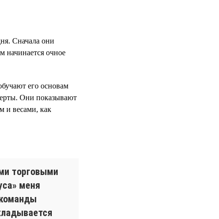
ня. Сначала они
ем начинается очное
обучают его основам
перты. Они показывают
м и весами, как
ыми торговыми
уса» меня
 команды
вкладывается