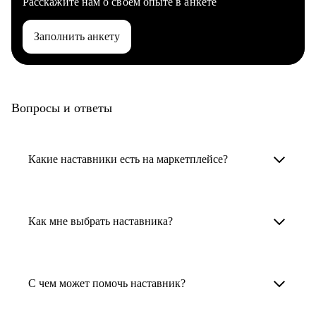
Расскажите нам о своем опыте в анкете
Заполнить анкету
Вопросы и ответы
Какие наставники есть на маркетплейсе?
Карьерные наставники — это HR-
специалисты, карьерные консультанты,
Как мне выбрать наставника?
психологи, резюмерайтеры и менторы.
Умный поиск поможет в три клика выбрать
Менторы работают в ИТ, дизайне, других
наставника для достижения вашей цели.
С чем может помочь наставник?
узкоспециализированных сферах. Они
помогут прокачать навыки, построить