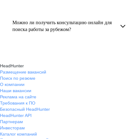
резюме под международные стандарты
текущем месте работы и о том, кому он будет
Профессиональная помощь в поиске работы
и рекомендации по прохождению интервью.
полезен, с какими запросами работает.
за границей включает подготовку резюме
Можно ли получить консультацию онлайн для
Вы точно найдёте того, кто вам нужен!
на иностранном языке, подбор вакансий,
поиска работы за рубежом?
адаптацию к международному рынку труда
Да, карьерные эксперты hh.ru оказывают
и советы по успешному трудоустройству.
помощь в поиске работы за границей онлайн,
помогая выбрать страну, вакансию, а также
HeadHunter
эффективно пройти все этапы собеседования.
Размещение вакансий
Поиск по резюме
О компании
Наши вакансии
Реклама на сайте
Требования к ПО
Безопасный HeadHunter
HeadHunter API
Партнерам
Инвесторам
Каталог компаний