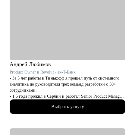
Андрей
Любимов
Product Owner в Revolut / ex-T-Банк
• За 5 лет работы в Тинькофф я прошел путь от системного
аналитика до руководителя трех команд разработки с 50+
сотрудниками.
• 1,5 года прожил в Сербии и работал Senior Product Manager
удаленно в международном стартапе, специализирующемся
Выбрать услугу
на CPaaS-решениях (США, Швеция, Австралия).
• Жил в Дубае, переехал в Барселону и работаю Senior
Product Owner в Revolut.
• Провел 200+ консультаций (мои менти смогли
релоцироваться в Европу, пройти собеседования на