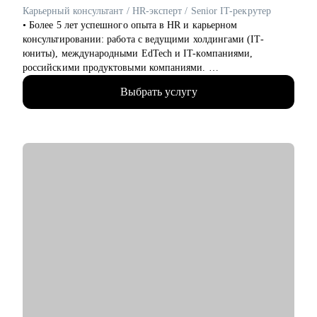
выйти на международный рынок.
Карьерный консультант / HR-эксперт / Senior IT-рекрутер
• Более 5 лет успешного опыта в HR и карьерном
консультировании: работа с ведущими холдингами (IT-
юниты), международными EdTech и IT-компаниями,
российскими продуктовыми компаниями.
• 20 000+ рассмотренных резюме.
Выбрать услугу
• 10 000+ часов собеседований с IT-специалистами и
руководителями (от junior до С-level).
• 500+ соискателей получили офферы благодаря
сотрудничеству со мной.
• 30% кандидатов, принятых мной на позиции специалистов,
стали руководителями за 2 года.
• Знание актуального состояния рынка труда в IT, его трендов
и тенденций.
• Специализация: переход в IT из других сфер, построение
карьерных треков с учетом текущего опыта.
• Коучинг руководителей: проведение собеседований, оценка
потенциала сотрудников, адаптация новых членов команд.
С чем помогу:
• Подготовиться к смене работы, сократить время поиска,
увеличить поток предложений и офферов, выйти на новый