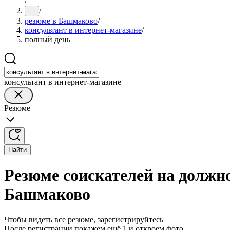
/
/
...
резюме в Башмаково
/
консультaнт в интернет-мaгазине
/
полный день
консультант в интернет-магазине
Резюме
Найти
Резюме соискателей на должно
Башмаково
Чтобы видеть все резюме, зарегистрируйтесь
После регистрации покажем ещё 1 и откроем фото