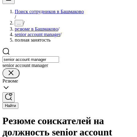
Поиск сотрудников в Башмаково
/
/
...
резюме в Башмаково
/
senior account manager
/
полная занятость
senior account manager
Резюме
Найти
Резюме соискателей на
должность senior account