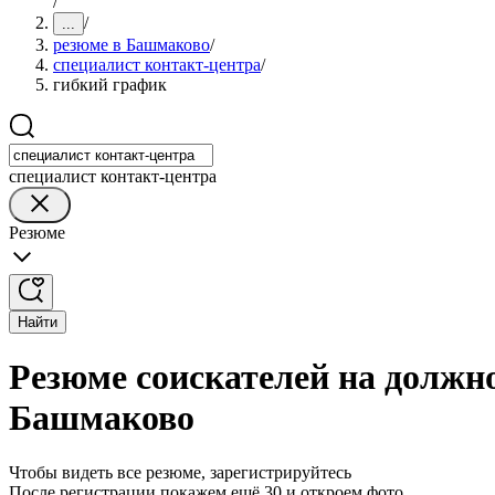
/
/
...
резюме в Башмаково
/
специалист контакт-центра
/
гибкий график
специалист контакт-центра
Резюме
Найти
Резюме соискателей на должн
Башмаково
Чтобы видеть все резюме, зарегистрируйтесь
После регистрации покажем ещё 30 и откроем фото