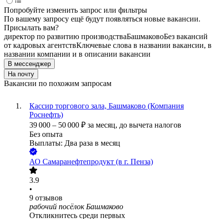
Попробуйте изменить запрос или фильтры
По вашему запросу ещё будут появляться новые вакансии.
Присылать вам?
директор по развитию производства
Башмаково
Без вакансий
от кадровых агентств
Ключевые слова в названии вакансии, в
названии компании и в описании вакансии
В мессенджер
На почту
Вакансии по похожим запросам
Кассир торгового зала, Башмаково (Компания
Роснефть)
39 000
–
50 000
₽
за месяц,
до вычета налогов
Без опыта
Выплаты: Два раза в месяц
АО
Самаранефтепродукт (в г. Пенза)
3.9
•
9
отзывов
рабочий посёлок Башмаково
Откликнитесь среди первых