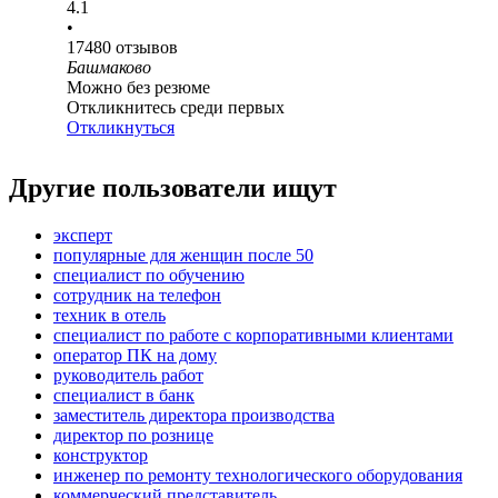
4.1
•
17480
отзывов
Башмаково
Можно без резюме
Откликнитесь среди первых
Откликнуться
Другие пользователи ищут
эксперт
популярные для женщин после 50
специалист по обучению
сотрудник на телефон
техник в отель
специалист по работе с корпоративными клиентами
оператор ПК на дому
руководитель работ
специалист в банк
заместитель директора производства
директор по рознице
конструктор
инженер по ремонту технологического оборудования
коммерческий представитель