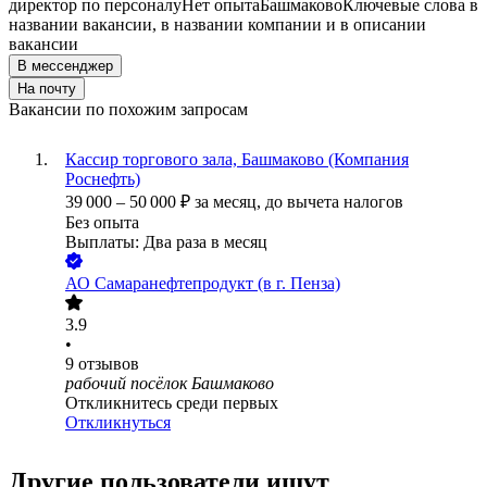
директор по персоналу
Нет опыта
Башмаково
Ключевые слова в
названии вакансии, в названии компании и в описании
вакансии
В мессенджер
На почту
Вакансии по похожим запросам
Кассир торгового зала, Башмаково (Компания
Роснефть)
39 000
–
50 000
₽
за месяц,
до вычета налогов
Без опыта
Выплаты: Два раза в месяц
АО
Самаранефтепродукт (в г. Пенза)
3.9
•
9
отзывов
рабочий посёлок Башмаково
Откликнитесь среди первых
Откликнуться
Другие пользователи ищут