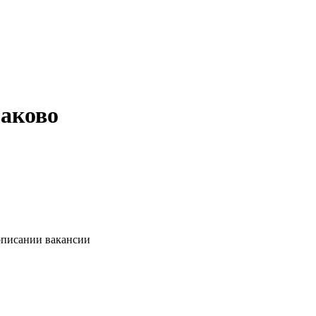
маково
описании вакансии