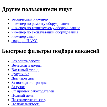
Другие пользователи ищут
технический инженер
инженер по ремонту оборудования
инженер по техническому обслуживанию
инженер по эксплуатации оборудования
инженер связи
сварщик НАКС
Быстрые фильтры подбора вакансий
Без опыта работы
Вечерняя и ночная
Вахтовый метод
График 5/2
Два через два
За последние три дня
За сутки
От прямых работодателей
Полный день
По совместительству
Полная занятость