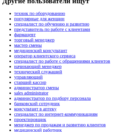
Другие пользователи ищут
техник по оборудованию
популярные для женщин
специалист по обучению и развитию
представитель по работе с клиентами
фармацевт
торговый менеджер
мастер смены
медицинский консультант
оператор клиентского сервиса
специалист по работе с обращениями клиентов
начинающий менеджер
технический служащий
управляющий
старший кассир
администратор смены
sales administrator
администратор по подбору персонала
банковский сотрудник
консультант в аптеку
специалист по интернет-коммуникациям
проектировщик
менеджер по продажам и развитию клиентов
медицинский работник