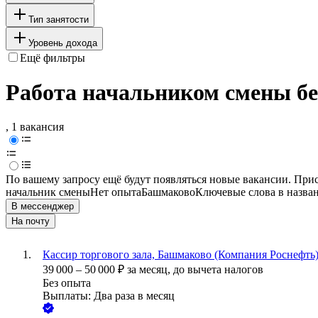
Тип занятости
Уровень дохода
Ещё фильтры
Работа начальником смены б
, 1 вакансия
По вашему запросу ещё будут появляться новые вакансии. При
начальник смены
Нет опыта
Башмаково
Ключевые слова в назва
В мессенджер
На почту
Кассир торгового зала, Башмаково (Компания Роснефть
39 000
–
50 000
₽
за месяц,
до вычета налогов
Без опыта
Выплаты: Два раза в месяц