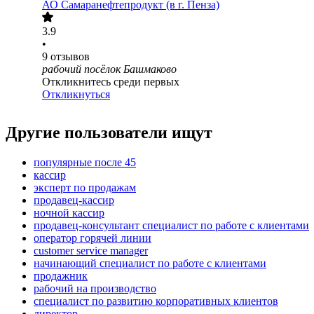
АО
Самаранефтепродукт (в г. Пенза)
3.9
•
9
отзывов
рабочий посёлок Башмаково
Откликнитесь среди первых
Откликнуться
Другие пользователи ищут
популярные после 45
кассир
эксперт по продажам
продавец-кассир
ночной кассир
продавец-консультант специалист по работе с клиентами
оператор горячей линии
customer service manager
начинающий специалист по работе с клиентами
продажник
рабочий на производство
специалист по развитию корпоративных клиентов
директор