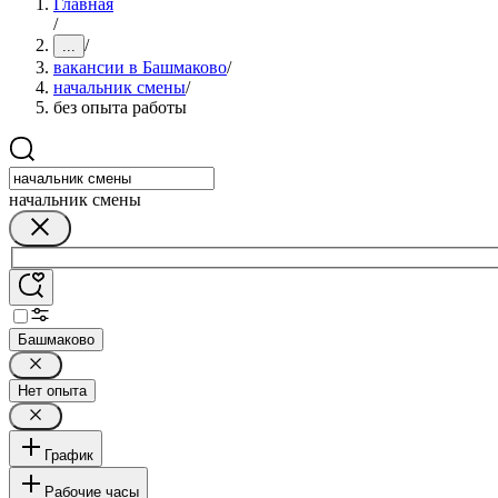
Главная
/
/
...
вакансии в Башмаково
/
начальник смены
/
без опыта работы
начальник смены
Башмаково
Нет опыта
График
Рабочие часы