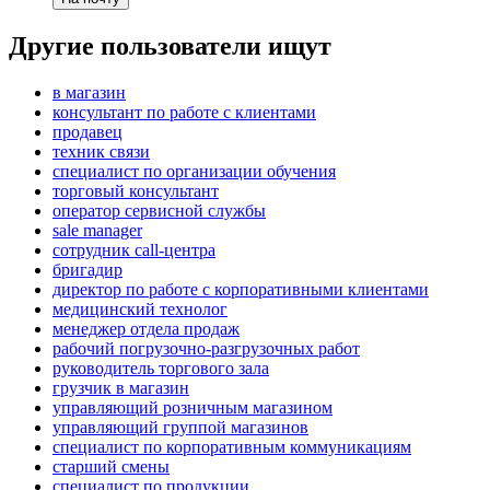
Другие пользователи ищут
в магазин
консультант по работе с клиентами
продавец
техник связи
специалист по организации обучения
торговый консультант
оператор сервисной службы
sale manager
сотрудник call-центра
бригадир
директор по работе с корпоративными клиентами
медицинский технолог
менеджер отдела продаж
рабочий погрузочно-разгрузочных работ
руководитель торгового зала
грузчик в магазин
управляющий розничным магазином
управляющий группой магазинов
специалист по корпоративным коммуникациям
старший смены
специалист по продукции