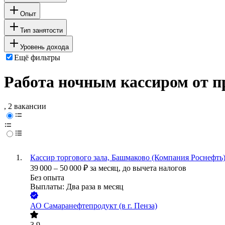
Опыт
Тип занятости
Уровень дохода
Ещё фильтры
Работа ночным кассиром от 
, 2 вакансии
Кассир торгового зала, Башмаково (Компания Роснефть
39 000
–
50 000
₽
за месяц,
до вычета налогов
Без опыта
Выплаты: Два раза в месяц
АО
Самаранефтепродукт (в г. Пенза)
3.9