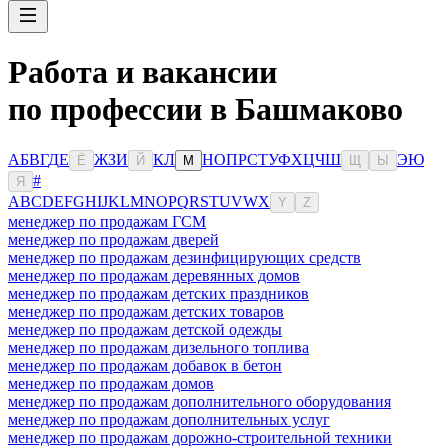
Работа и вакансии
по профессии в Башмаково
А
Б
В
Г
Д
Е
Ж
З
И
К
Л
Н
О
П
Р
С
Т
У
Ф
Х
Ц
Ч
Ш
Э
Ю
Ё
Й
М
Щ
Ы
#
Я
A
B
C
D
E
F
G
H
I
J
K
L
M
N
O
P
Q
R
S
T
U
V
W
X
Y
Z
менеджер по продажам ГСМ
менеджер по продажам дверей
менеджер по продажам дезинфицирующих средств
менеджер по продажам деревянных домов
менеджер по продажам детских праздников
менеджер по продажам детских товаров
менеджер по продажам детской одежды
менеджер по продажам дизельного топлива
менеджер по продажам добавок в бетон
менеджер по продажам домов
менеджер по продажам дополнительного оборудования
менеджер по продажам дополнительных услуг
менеджер по продажам дорожно-строительной техники