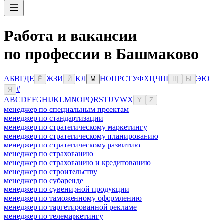
Работа и вакансии
по профессии в Башмаково
А
Б
В
Г
Д
Е
Ж
З
И
К
Л
Н
О
П
Р
С
Т
У
Ф
Х
Ц
Ч
Ш
Э
Ю
Ё
Й
М
Щ
Ы
#
Я
A
B
C
D
E
F
G
H
I
J
K
L
M
N
O
P
Q
R
S
T
U
V
W
X
Y
Z
менеджер по специальным проектам
менеджер по стандартизации
менеджер по стратегическому маркетингу
менеджер по стратегическому планированию
менеджер по стратегическому развитию
менеджер по страхованию
менеджер по страхованию и кредитованию
менеджер по строительству
менеджер по субаренде
менеджер по сувенирной продукции
менеджер по таможенному оформлению
менеджер по таргетированной рекламе
менеджер по телемаркетингу