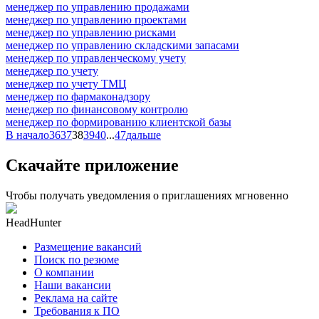
менеджер по управлению продажами
менеджер по управлению проектами
менеджер по управлению рисками
менеджер по управлению складскими запасами
менеджер по управленческому учету
менеджер по учету
менеджер по учету ТМЦ
менеджер по фармаконадзору
менеджер по финансовому контролю
менеджер по формированию клиентской базы
В начало
36
37
38
39
40
...
47
дальше
Скачайте приложение
Чтобы получать уведомления о приглашениях мгновенно
HeadHunter
Размещение вакансий
Поиск по резюме
О компании
Наши вакансии
Реклама на сайте
Требования к ПО