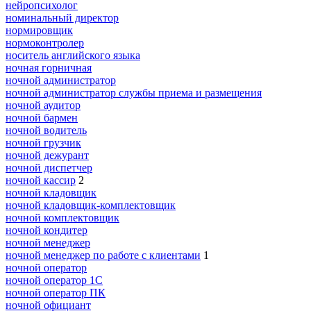
нейропсихолог
номинальный директор
нормировщик
нормоконтролер
носитель английского языка
ночная горничная
ночной администратор
ночной администратор службы приема и размещения
ночной аудитор
ночной бармен
ночной водитель
ночной грузчик
ночной дежурант
ночной диспетчер
ночной кассир
2
ночной кладовщик
ночной кладовщик-комплектовщик
ночной комплектовщик
ночной кондитер
ночной менеджер
ночной менеджер по работе с клиентами
1
ночной оператор
ночной оператор 1С
ночной оператор ПК
ночной официант