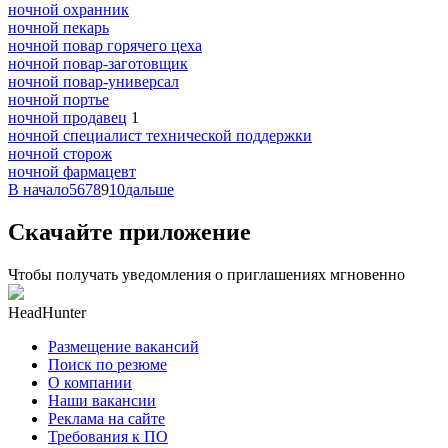
ночной охранник
ночной пекарь
ночной повар горячего цеха
ночной повар-заготовщик
ночной повар-универсал
ночной портье
ночной продавец
1
ночной специалист технической поддержки
ночной сторож
ночной фармацевт
В начало
5
6
7
8
9
10
дальше
Скачайте приложение
Чтобы получать уведомления о приглашениях мгновенно
HeadHunter
Размещение вакансий
Поиск по резюме
О компании
Наши вакансии
Реклама на сайте
Требования к ПО