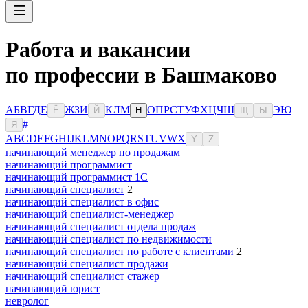
Работа и вакансии
по профессии в Башмаково
А
Б
В
Г
Д
Е
Ж
З
И
К
Л
М
О
П
Р
С
Т
У
Ф
Х
Ц
Ч
Ш
Э
Ю
Ё
Й
Н
Щ
Ы
#
Я
A
B
C
D
E
F
G
H
I
J
K
L
M
N
O
P
Q
R
S
T
U
V
W
X
Y
Z
начинающий менеджер по продажам
начинающий программист
начинающий программист 1С
начинающий специалист
2
начинающий специалист в офис
начинающий специалист-менеджер
начинающий специалист отдела продаж
начинающий специалист по недвижимости
начинающий специалист по работе с клиентами
2
начинающий специалист продажи
начинающий специалист стажер
начинающий юрист
невролог