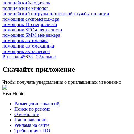
полицейский-водитель
полицейский-кинолог
полицейский патрульно-постовой службы полиции
помощник event-менеджера
помощник IT-специалиста
помощник SEO-специалиста
помощник SMM-менеджера
помощник автомаляра
помощник автомеханика
помощник автослесаря
В начало
4
5
6
7
8
...
22
дальше
Скачайте приложение
Чтобы получать уведомления о приглашениях мгновенно
HeadHunter
Размещение вакансий
Поиск по резюме
О компании
Наши вакансии
Реклама на сайте
Требования к ПО