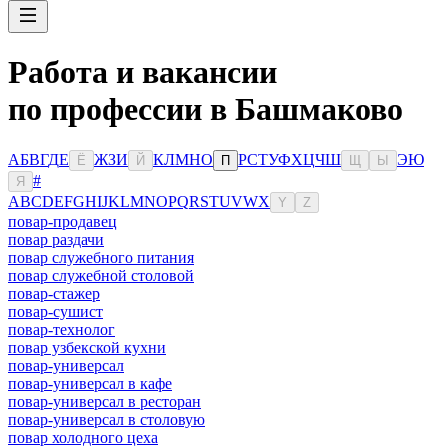
Работа и вакансии
по профессии в Башмаково
А
Б
В
Г
Д
Е
Ж
З
И
К
Л
М
Н
О
Р
С
Т
У
Ф
Х
Ц
Ч
Ш
Э
Ю
Ё
Й
П
Щ
Ы
#
Я
A
B
C
D
E
F
G
H
I
J
K
L
M
N
O
P
Q
R
S
T
U
V
W
X
Y
Z
повар-продавец
повар раздачи
повар служебного питания
повар служебной столовой
повар-стажер
повар-сушист
повар-технолог
повар узбекской кухни
повар-универсал
повар-универсал в кафе
повар-универсал в ресторан
повар-универсал в столовую
повар холодного цеха