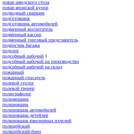
повар шведского стола
повар японской кухни
подводный сварщик
подготовщик
подготовщик автомобилей
подменный воспитатель
подменный кассир
подменный торговый представитель
подносчик багажа
подолог
подсобный рабочий
1
подсобный рабочий на производство
подсобный рабочий на склад
пожарный
пожарный-спасатель
полевой геолог
полевой тренер
полиграфолог
полимерщик
полировщик
полировщик автомобилей
полировщик-детейлер
полировщик ювелирных изделий
полицейский
полицейский-боец